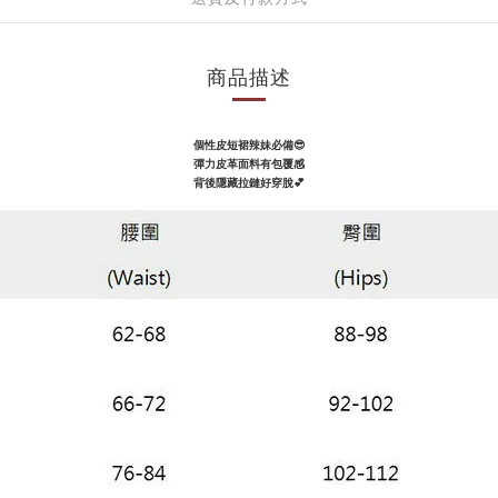
商品描述
個性皮短裙辣妹必備
😎
彈力皮革面料有包覆感
背後隱藏拉鏈好穿脫💕