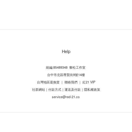
Help
統編:85489348 黎松工作室
台中市北區尊賢街9號14樓
台灣地區退換貨
｜
聯絡我們
｜
紅21 VIP
社群網站
｜
付款方式
｜
運送及付款
｜
隱私權政策
service@red-21.co