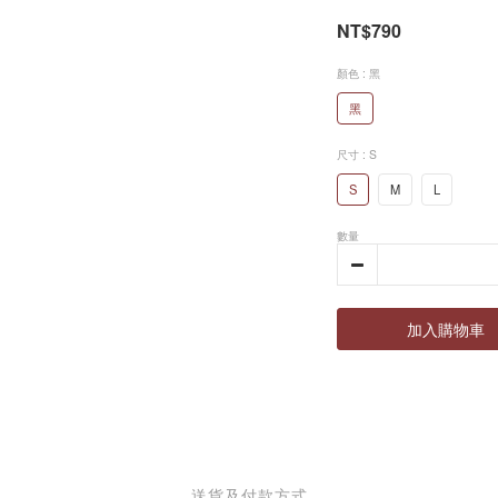
NT$790
顏色
: 黑
黑
尺寸
: S
S
M
L
數量
加入購物車
送貨及付款方式