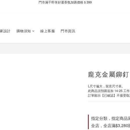
新自製款系列首批限時優惠｜單件95折，任兩件9折
新自製款系列首批限時優惠｜單件95折，任兩件9折
門市滿千即享好運香氛加購價格＄399
獨家設計
購物須知
線上客服
門市資訊
新自製款系列首批限時優惠｜單件95折，任兩件9折
龐克金屬鉚釘
L尺寸偏大，留意尺寸表。
此商品須預購追加 14-25 工
訂單顯示【已確認】不接受取
指定分類，指定商品滿$
全店，全店滿$3,28