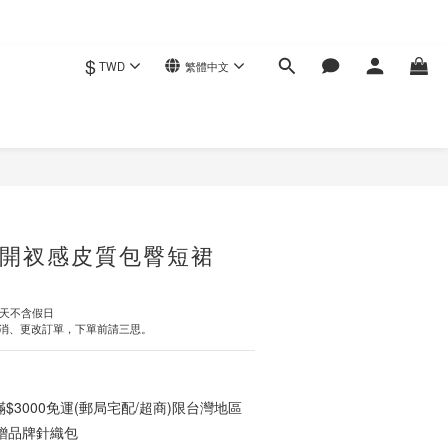
$
TWD
繁體中文
立即購買
開衩感皮質包臀短裙
作天不含假日
消、更改訂單，下單前請三思。
3000免運(郵局宅配/超商)限台灣地區
0贈品牌針織包