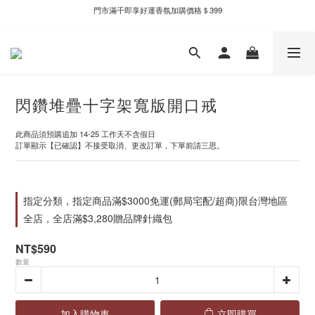
門市滿千即享好運香氛加購價格＄399
新自製款系列首批限時優惠｜單件95折，任兩件9折
全家取件滿千贈Fami!ce冰淇淋兌換券
新自製款系列首批限時優惠｜單件95折，任兩件9折
閃鑽堆疊十字架寬版開口戒
此商品須預購追加 14-25 工作天不含假日
訂單顯示【已確認】不接受取消、更改訂單，下單前請三思。
指定分類，指定商品滿$3000免運(郵局宅配/超商)限台灣地區
全店，全店滿$3,280贈品牌針織包
NT$590
數量
加入購物車
立即購買