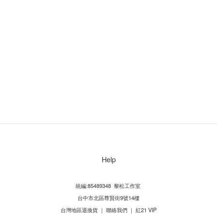
Help
統編:85489348 黎松工作室
台中市北區尊賢街9號14樓
台灣地區退換貨
｜
聯絡我們
｜
紅21 VIP