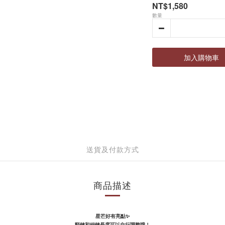
NT$1,580
數量
加入購物車
送貨及付款方式
商品描述
星芒好有亮點✨
頸鏈和細鏈長度可以自行調整哦！