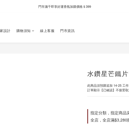
門市滿千即享好運香氛加購價格＄399
新自製款系列首批限時優惠｜單件95折，任兩件9折
新自製款系列首批限時優惠｜單件95折，任兩件9折
獨家設計
購物須知
線上客服
門市資訊
水鑽星芒鐵片
此商品須預購追加 14-25 工
訂單顯示【已確認】不接受取
指定分類，指定商品滿$
全店，全店滿$3,28