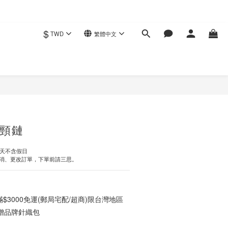
$
TWD
繁體中文
立即購買
頸鏈
作天不含假日
消、更改訂單，下單前請三思。
3000免運(郵局宅配/超商)限台灣地區
0贈品牌針織包