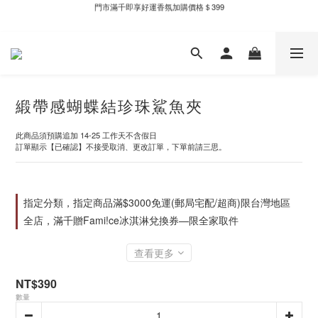
門市滿千即享好運香氛加購價格＄399
新自製款系列首批限時優惠｜單件95折，任兩件9折
全家取件滿千贈Fami!ce冰淇淋兌換券
新自製款系列首批限時優惠｜單件95折，任兩件9折
緞帶感蝴蝶結珍珠鯊魚夾
此商品須預購追加 14-25 工作天不含假日
訂單顯示【已確認】不接受取消、更改訂單，下單前請三思。
指定分類，指定商品滿$3000免運(郵局宅配/超商)限台灣地區
全店，滿千贈Fami!ce冰淇淋兌換券—限全家取件
查看更多
NT$390
數量