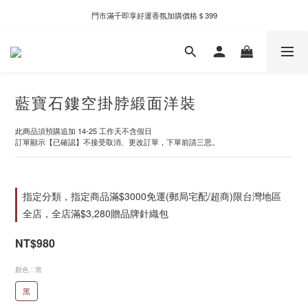
新自製款系列首批限時優惠｜單件95折，任兩件9折
門市滿千即享好運香氛加購價格＄399
新自製款系列首批限時優惠｜單件95折，任兩件9折
藍寶石鏤空掛脖緞面洋裝
此商品須預購追加 14-25 工作天不含假日
訂單顯示【已確認】不接受取消、更改訂單，下單前請三思。
指定分類，指定商品滿$3000免運(郵局宅配/超商)限台灣地區
全店，全店滿$3,280贈品牌針織包
NT$980
顏色
: 黑
黑