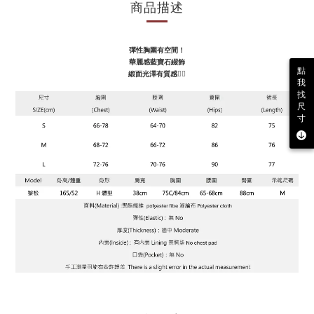
商品描述
彈性胸圍有空間！
華麗感藍寶石綴飾
點
緞面光澤有質感❤️‍🔥
我
找
尺
寸