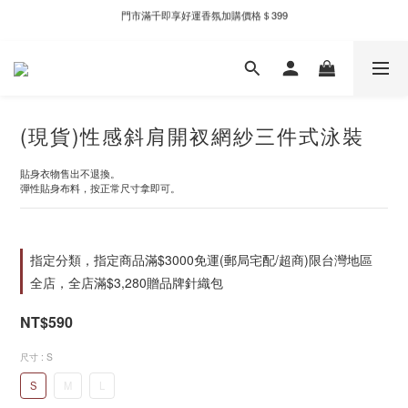
門市滿千即享好運香氛加購價格＄399
新自製款系列首批限時優惠｜單件95折，任兩件9折
新自製款系列首批限時優惠｜單件95折，任兩件9折
(現貨)性感斜肩開衩網紗三件式泳裝
貼身衣物售出不退換。
彈性貼身布料，按正常尺寸拿即可。
指定分類，指定商品滿$3000免運(郵局宅配/超商)限台灣地區
全店，全店滿$3,280贈品牌針織包
NT$590
尺寸
: S
S
M
L