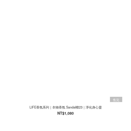
售完
LIFE香氛系列｜衣物香氛 Sandal檀23｜淨化身心靈
NT$1,080