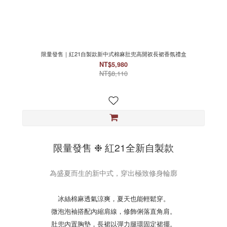
限量發售｜紅21自製款新中式棉麻肚兜高開衩長裙香氛禮盒
NT$5,980
NT$8,110
限量發售 ❉ 紅21全新自製款
為盛夏而生的新中式，穿出極致修身輪廓
冰絲棉麻透氣涼爽，夏天也能輕鬆穿。
微泡泡袖搭配內縮肩線，修飾俐落直角肩。
肚兜內置胸墊，長裙以彈力腿環固定裙擺。