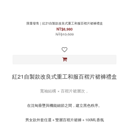
限量發售｜紅21自製款改良式重工和服百褶片裙褲禮盒
NT$8,980
NT$13,509
紅21自製款改良式重工和服百褶片裙褲禮盒
寬袖結構 × 百褶片裙層次，
在沈甸垂墜與機能細節之間，建立黑色秩序。
男女款外套任選＋雙層百褶片裙褲＋100ML香氛