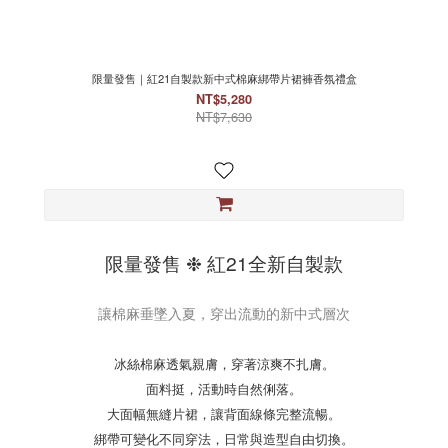
限量發售｜紅21自製款新中式棉麻綁帶片裙褲香氛禮盒
NT$5,280
NT$7,630
限量發售 ❉ 紅21全新自製款
讓棉麻垂墜入夏，穿出流動的新中式層次
冰絲棉麻透氣親膚，穿著涼爽不扎膚。
面料挺，活動時自然俐落。
大面幅無縫片裙，讓背面線條完整流暢。
綁帶可變化不同穿法，日常與造型自由切換。