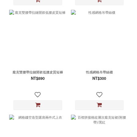
龐克雙腰帶拉鏈開衩低腰皮質短褲
性感網格吊帶絲襪
NT$890
NT$300