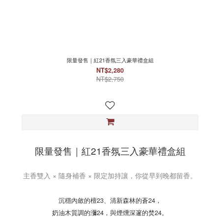
限量發售｜紅21香氛三入豪華禮盒組
NT$2,280
NT$2,750
限量發售｜紅21香氛三入豪華禮盒組
主香雙入 × 隨身補香 × 限定加持讓，你從早到晚都留香。
沉穩內斂的檀23、清新森林的蒼24，
奶油木質調的瀰24，與煙燻深邃的焚24。