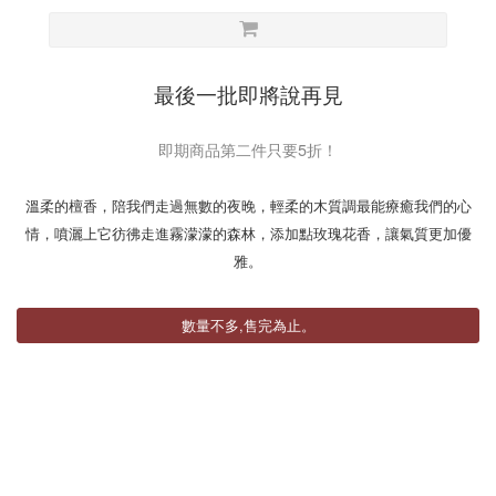
最後一批即將說再見
即期商品第二件只要5折！
溫柔的檀香，陪我們走過無數的夜晚，輕柔的木質調最能療癒我們的心
情，噴灑上它彷彿走進霧濛濛的森林，添加點玫瑰花香，讓氣質更加優
雅。
數量不多,售完為止。