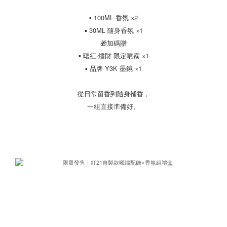
▪ 100ML 香氛 ×2
▪ 30ML 隨身香氛 ×1
🎁加碼贈
▪ 曙紅·燼財 限定噴霧 ×1
▪ 品牌 Y3K 墨鏡 ×1
從日常留香到隨身補香，
一組直接準備好。