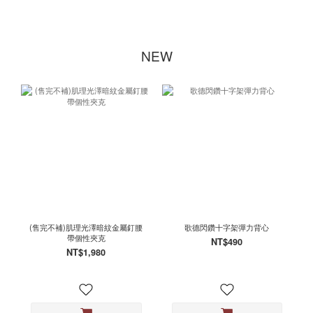
NEW
(售完不補)肌理光澤暗紋金屬釘腰
歌德閃鑽十字架彈力背心
帶個性夾克
NT$490
NT$1,980