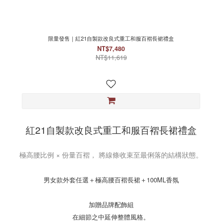
限量發售｜紅21自製款改良式重工和服百褶長裙禮盒
NT$7,480
NT$11,619
紅21自製款改良式重工和服百褶長裙禮盒
極高腰比例 × 份量百褶， 將線條收束至最俐落的結構狀態。
男女款外套任選＋極高腰百褶長裙＋100ML香氛
加贈品牌配飾組
在細節之中延伸整體風格。