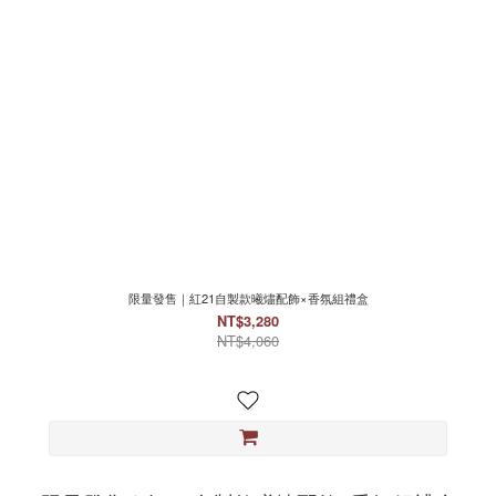
限量發售｜紅21自製款曦燼配飾×香氛組禮盒
NT$3,280
NT$4,060