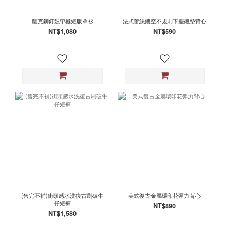
龐克鉚釘飄帶極短版罩衫
法式蕾絲鏤空不規則下擺襯墊背心
NT$1,080
NT$590
(售完不補)街頭感水洗復古刷破牛
美式復古金屬環印花彈力背心
仔短褲
NT$890
NT$1,580