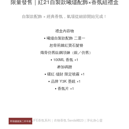
限量發售｜紅21自製款曦燼配飾×香氛組禮盒
自製款配飾 × 經典香氛，氣場從細節開始完成！
禮盒內容物
▪ 曦燼自製款配飾 二選一
恕骨荊棘紅寶石髮簪
熾骨仿舊鈦鋼項鍊（銀／仿舊）
▪ 100ML 香氛 ×1
🎁加碼贈
▪ 曙紅·燼財 限定噴霧 ×1
▪ 品牌 Y3K 墨鏡 ×1
▪ 香氛片 ×1
即期優惠第二件半價