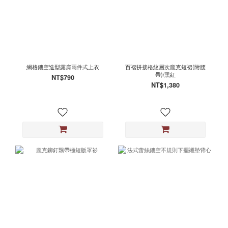
網格鏤空造型露肩兩件式上衣
百褶拼接格紋層次龐克短裙(附腰
帶)/黑紅
NT$790
NT$1,380