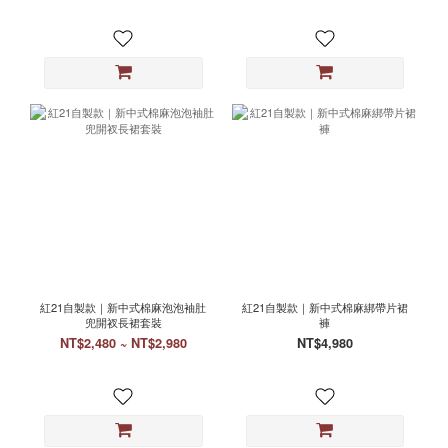
紅21自製款｜新中式棉麻泡泡袖肚
紅21自製款｜新中式棉麻綁帶片裙
兜開衩長裙套裝
褲
NT$2,480 ~ NT$2,980
NT$4,980