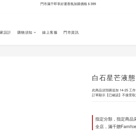
新自製款系列首批限時優惠｜單件95折，任兩件9折
全家取件滿千贈Fami!ce冰淇淋兌換券
新自製款系列首批限時優惠｜單件95折，任兩件9折
獨家設計
購物須知
線上客服
門市資訊
白石星芒液態
此商品須預購追加 14-25 工
訂單顯示【已確認】不接受取
指定分類，指定商品滿$
全店，滿千贈Fami!