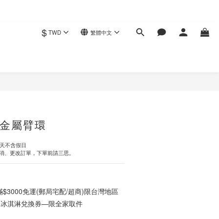
$
TWD
繁體中文
立即購買
金屬臂環
作天不含假日
消、更改訂單，下單前請三思。
3000免運(郵局宅配/超商)限台灣地區
ce冰淇淋兌換券—限全家取件