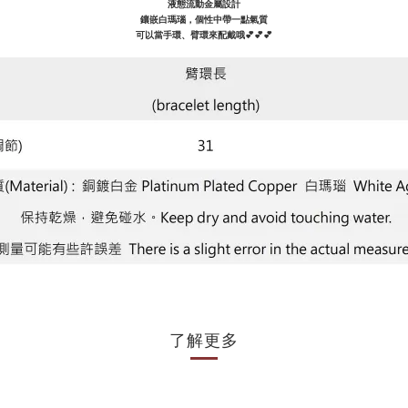
液態流動金屬設計
鑲嵌白瑪瑙，個性中帶一點氣質
可以當手環、臂環來配戴哦💕💕💕
了解更多