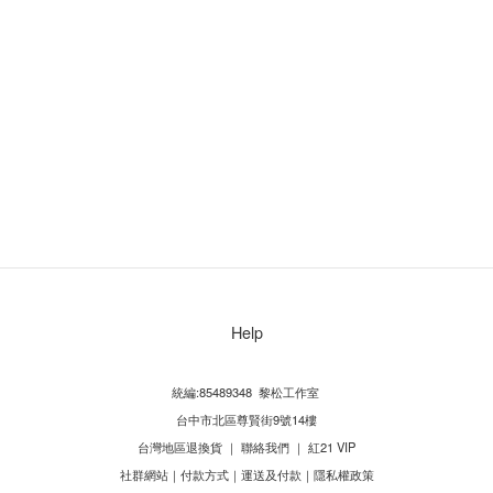
Help
統編:85489348 黎松工作室
台中市北區尊賢街9號14樓
台灣地區退換貨
｜
聯絡我們
｜
紅21 VIP
社群網站
｜
付款方式
｜
運送及付款
｜
隱私權政策