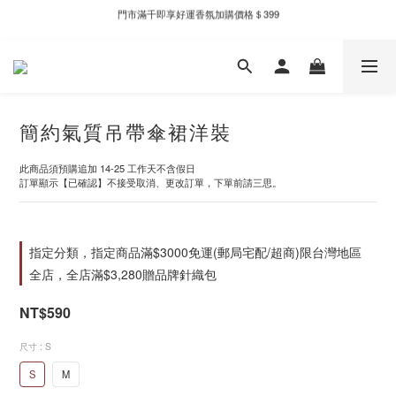
門市滿千即享好運香氛加購價格＄399
新自製款系列首批限時優惠｜單件95折，任兩件9折
新自製款系列首批限時優惠｜單件95折，任兩件9折
簡約氣質吊帶傘裙洋裝
此商品須預購追加 14-25 工作天不含假日
訂單顯示【已確認】不接受取消、更改訂單，下單前請三思。
指定分類，指定商品滿$3000免運(郵局宅配/超商)限台灣地區
全店，全店滿$3,280贈品牌針織包
NT$590
尺寸
: S
S
M