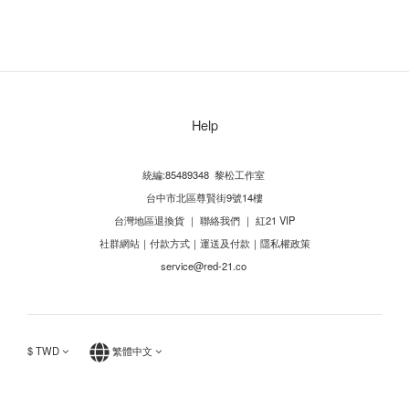
Help
統編:85489348 黎松工作室
台中市北區尊賢街9號14樓
台灣地區退換貨
｜
聯絡我們
｜
紅21 VIP
社群網站
｜
付款方式
｜
運送及付款
｜
隱私權政策
service@red-21.co
$
TWD
繁體中文