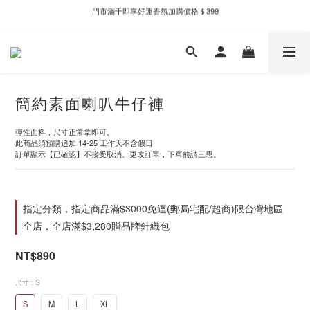
門市滿千即享好運香氛加購價格＄399
新自製款系列首批限時優惠｜單件95折，任兩件9折
新自製款系列首批限時優惠｜單件95折，任兩件9折
簡約素面喇叭牛仔褲
彈性面料，尺寸正常拿即可。
此商品須預購追加 14-25 工作天不含假日
訂單顯示【已確認】不接受取消、更改訂單，下單前請三思。
指定分類，指定商品滿$3000免運(郵局宅配/超商)限台灣地區
全店，全店滿$3,280贈品牌針織包
NT$890
尺寸
: S
S
M
L
XL