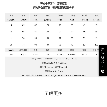
彈性牛仔面料，穿著舒適
簡約素色超百搭，喇叭版型好顯腿長🤩
點
我
找
尺
寸
了解更多