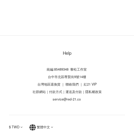
Help
統編:85489348 黎松工作室
台中市北區尊賢街9號14樓
台灣地區退換貨
｜
聯絡我們
｜
紅21 VIP
社群網站
｜
付款方式
｜
運送及付款
｜
隱私權政策
service@red-21.co
$
TWD
繁體中文