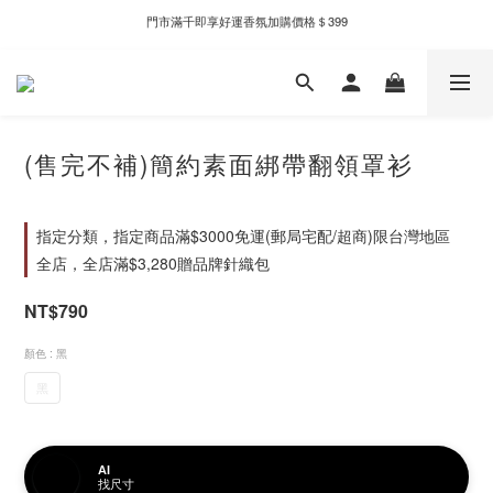
門市滿千即享好運香氛加購價格＄399
新自製款系列首批限時優惠｜單件95折，任兩件9折
新自製款系列首批限時優惠｜單件95折，任兩件9折
(售完不補)簡約素面綁帶翻領罩衫
指定分類，指定商品滿$3000免運(郵局宅配/超商)限台灣地區
全店，全店滿$3,280贈品牌針織包
NT$790
顏色
: 黑
黑
AI
找尺寸