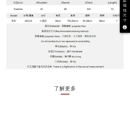
點
我
找
尺
寸
了解更多