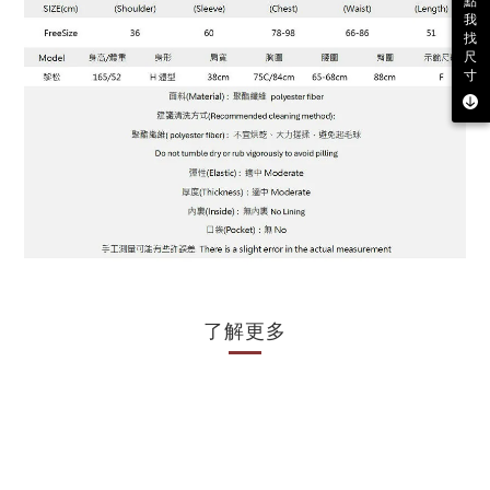
點
我
找
尺
寸
了解更多