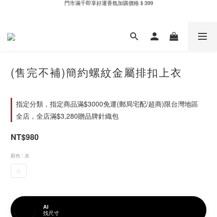
新自製款系列首批限時優惠｜單件95折，任兩件9折
全家取件滿千贈Fami!ce冰淇淋兌換券
新自製款系列首批限時優惠｜單件95折，任兩件9折
(售完不補)簡約螺紋金屬排扣上衣
指定分類，指定商品滿$3000免運(郵局宅配/超商)限台灣地區
全店，全店滿$3,280贈品牌針織包
NT$980
顏色
: 灰
灰
AI
找尺寸