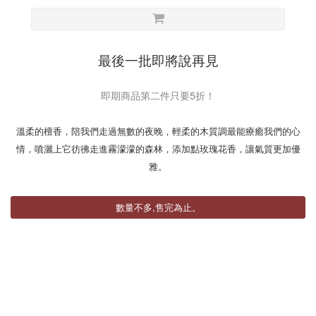
最後一批即將說再見
即期商品第二件只要5折！
溫柔的檀香，陪我們走過無數的夜晚，輕柔的木質調最能療癒我們的心
情，噴灑上它彷彿走進霧濛濛的森林，添加點玫瑰花香，讓氣質更加優
雅。
數量不多,售完為止。