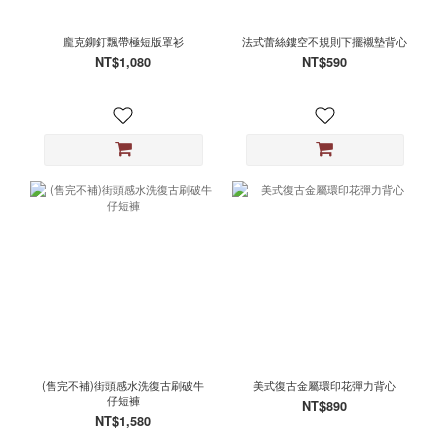
龐克鉚釘飄帶極短版罩衫
法式蕾絲鏤空不規則下擺襯墊背心
NT$1,080
NT$590
(售完不補)街頭感水洗復古刷破牛
美式復古金屬環印花彈力背心
仔短褲
NT$890
NT$1,580