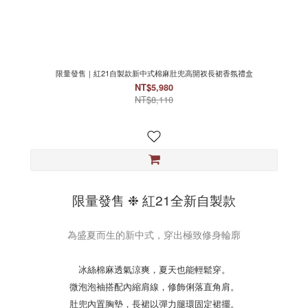
限量發售｜紅21自製款新中式棉麻肚兜高開衩長裙香氛禮盒
NT$5,980
NT$8,110
限量發售 ❉ 紅21全新自製款
為盛夏而生的新中式，穿出極致修身輪廓
冰絲棉麻透氣涼爽，夏天也能輕鬆穿。
微泡泡袖搭配內縮肩線，修飾俐落直角肩。
肚兜內置胸墊，長裙以彈力腿環固定裙擺。