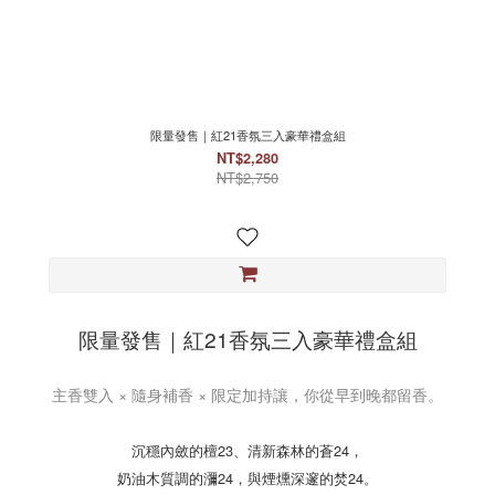
限量發售｜紅21香氛三入豪華禮盒組
NT$2,280
NT$2,750
限量發售｜紅21香氛三入豪華禮盒組
主香雙入 × 隨身補香 × 限定加持讓，你從早到晚都留香。
沉穩內斂的檀23、清新森林的蒼24，
奶油木質調的瀰24，與煙燻深邃的焚24。