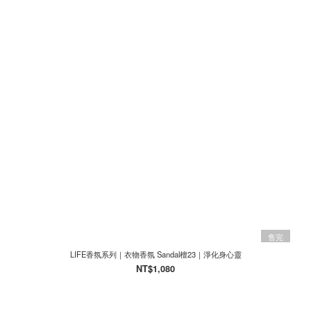
售完
LIFE香氛系列｜衣物香氛 Sandal檀23｜淨化身心靈
NT$1,080