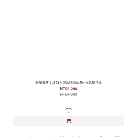
限量發售｜紅21自製款曦燼配飾×香氛組禮盒
NT$3,280
NT$4,060