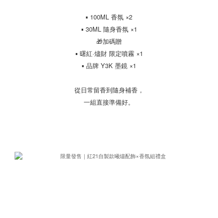
▪ 100ML 香氛 ×2
▪ 30ML 隨身香氛 ×1
🎁加碼贈
▪ 曙紅·燼財 限定噴霧 ×1
▪ 品牌 Y3K 墨鏡 ×1
從日常留香到隨身補香，
一組直接準備好。