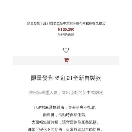
限量發售｜紅21自製款新中式棉麻綁帶片裙褲香氛禮盒
NT$5,280
NT$7,630
限量發售 ❉ 紅21全新自製款
讓棉麻垂墜入夏，穿出流動的新中式層次
冰絲棉麻透氣親膚，穿著涼爽不扎膚。
面料挺，活動時自然俐落。
大面幅無縫片裙，讓背面線條完整流暢。
綁帶可變化不同穿法，日常與造型自由切換。