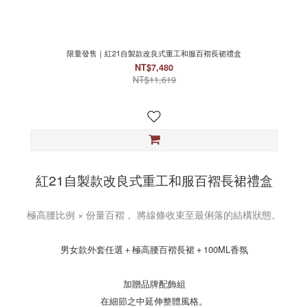
限量發售｜紅21自製款改良式重工和服百褶長裙禮盒
NT$7,480
NT$11,619
紅21自製款改良式重工和服百褶長裙禮盒
極高腰比例 × 份量百褶， 將線條收束至最俐落的結構狀態。
男女款外套任選＋極高腰百褶長裙＋100ML香氛
加贈品牌配飾組
在細節之中延伸整體風格。