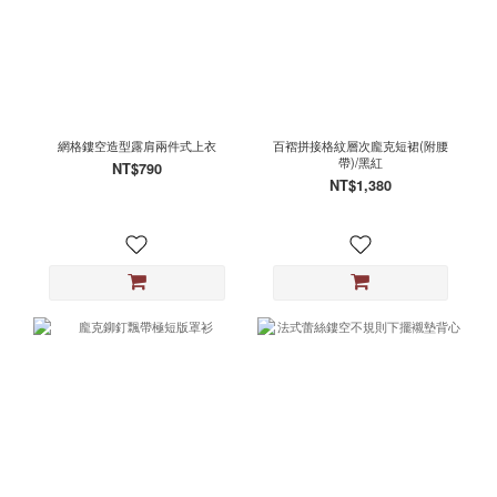
網格鏤空造型露肩兩件式上衣
百褶拼接格紋層次龐克短裙(附腰
帶)/黑紅
NT$790
NT$1,380