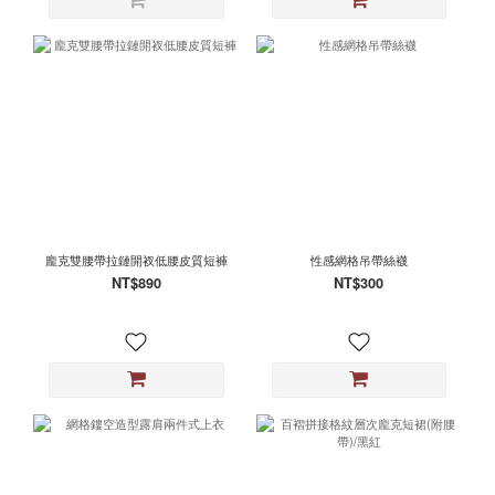
龐克雙腰帶拉鏈開衩低腰皮質短褲
性感網格吊帶絲襪
NT$890
NT$300