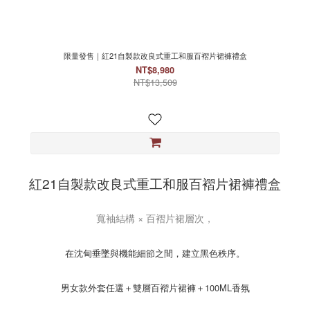
限量發售｜紅21自製款改良式重工和服百褶片裙褲禮盒
NT$8,980
NT$13,509
紅21自製款改良式重工和服百褶片裙褲禮盒
寬袖結構 × 百褶片裙層次，
在沈甸垂墜與機能細節之間，建立黑色秩序。
男女款外套任選＋雙層百褶片裙褲＋100ML香氛