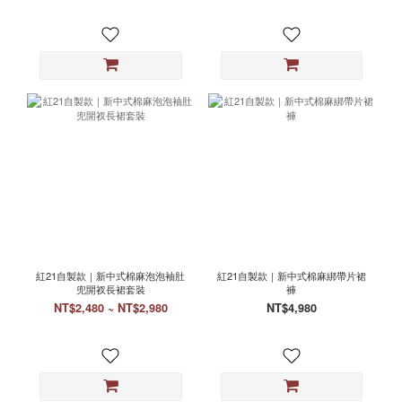
紅21自製款｜新中式棉麻泡泡袖肚
紅21自製款｜新中式棉麻綁帶片裙
兜開衩長裙套裝
褲
NT$2,480 ~ NT$2,980
NT$4,980