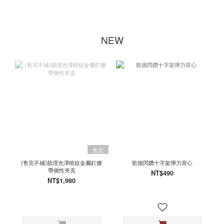
NEW
售完
(售完不補)肌理光澤暗紋金屬釘腰
歌德閃鑽十字架彈力背心
帶個性夾克
NT$490
NT$1,980