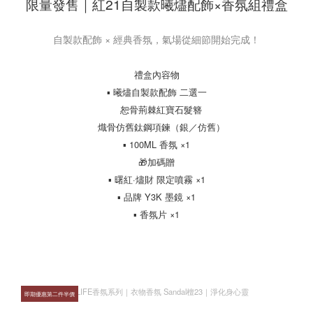
限量發售｜紅21自製款曦燼配飾×香氛組禮盒
自製款配飾 × 經典香氛，氣場從細節開始完成！
禮盒內容物
▪ 曦燼自製款配飾 二選一
恕骨荊棘紅寶石髮簪
熾骨仿舊鈦鋼項鍊（銀／仿舊）
▪ 100ML 香氛 ×1
🎁加碼贈
▪ 曙紅·燼財 限定噴霧 ×1
▪ 品牌 Y3K 墨鏡 ×1
▪ 香氛片 ×1
即期優惠第二件半價