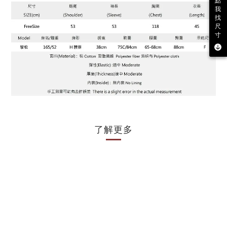
點
我
找
尺
寸
了解更多