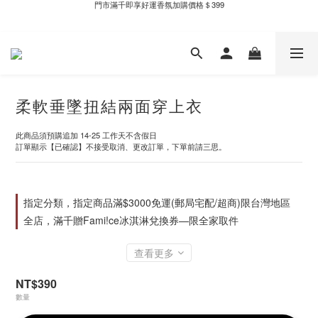
新自製款系列首批限時優惠｜單件95折，任兩件9折
全家取件滿千贈Fami!ce冰淇淋兌換券
新自製款系列首批限時優惠｜單件95折，任兩件9折
柔軟垂墜扭結兩面穿上衣
此商品須預購追加 14-25 工作天不含假日
訂單顯示【已確認】不接受取消、更改訂單，下單前請三思。
指定分類，指定商品滿$3000免運(郵局宅配/超商)限台灣地區
全店，滿千贈Fami!ce冰淇淋兌換券—限全家取件
查看更多
NT$390
數量