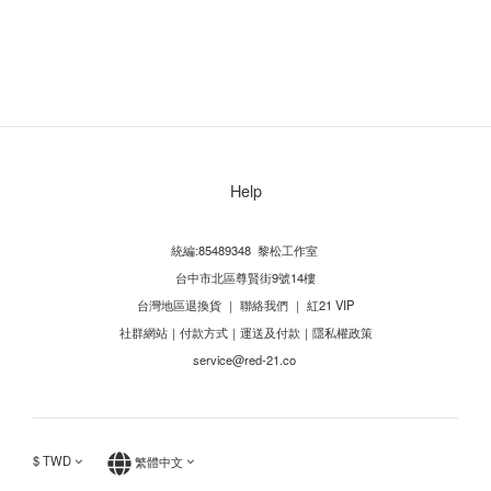
Help
統編:85489348 黎松工作室
台中市北區尊賢街9號14樓
台灣地區退換貨
｜
聯絡我們
｜
紅21 VIP
社群網站
｜
付款方式
｜
運送及付款
｜
隱私權政策
service@red-21.co
$
TWD
繁體中文