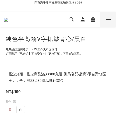
新自製款系列首批限時優惠｜單件95折，任兩件9折
新自製款系列首批限時優惠｜單件95折，任兩件9折
純色半高領V字抓皺背心/黑白
此商品須預購追加 14-25 工作天不含假日
訂單顯示【已確認】不接受取消、更改訂單，下單前請三思。
指定分類，指定商品滿$3000免運(郵局宅配/超商)限台灣地區
全店，全店滿$3,280贈品牌針織包
NT$490
顏色
: 黑
黑
白