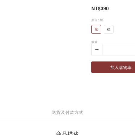
NT$390
顏色
: 黑
黑
棕
數量
加入購物車
送貨及付款方式
商品描述