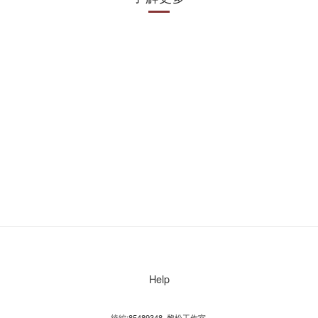
Help
統編:85489348 黎松工作室