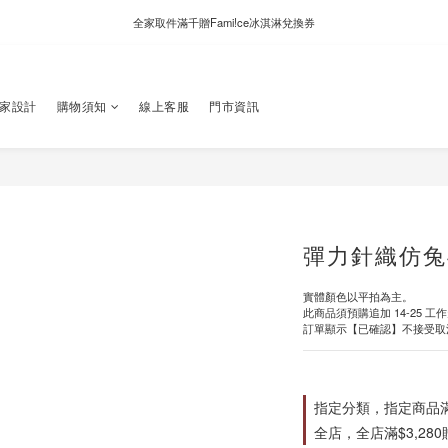
新自製款系列首批限時優惠｜單件95折，任兩件9折
全家取件滿千贈Fami!ce冰淇淋兌換券
新自製款系列首批限時優惠｜單件95折，任兩件9折
獨家設計
購物須知
線上客服
門市資訊
彈力針織仿兔
實體顏色以平拍為主。
此商品須預購追加 14-25 工
訂單顯示【已確認】不接受取
指定分類，指定商品滿$
全店，全店滿$3,28