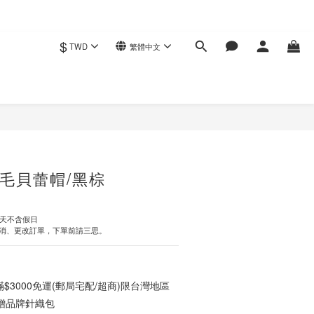
$
TWD
繁體中文
立即購買
毛貝蕾帽/黑棕
作天不含假日
消、更改訂單，下單前請三思。
3000免運(郵局宅配/超商)限台灣地區
0贈品牌針織包