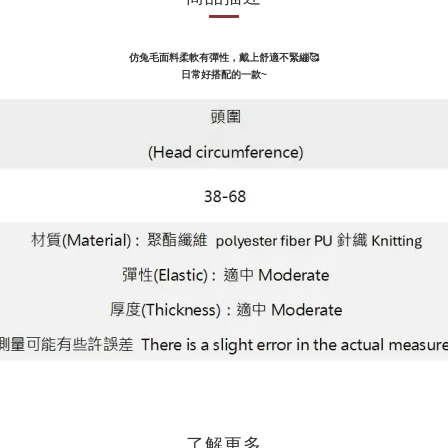
仿兔毛面料柔軟有彈性
，戴上舒適不緊繃🥰
日常好搭配的一款~
了解更多