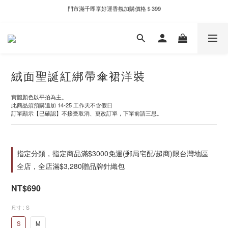
門市滿千即享好運香氛加購價格＄399
新自製款系列首批限時優惠｜單件95折，任兩件9折
新自製款系列首批限時優惠｜單件95折，任兩件9折
絨面聖誕紅綁帶傘裙洋裝
實體顏色以平拍為主。
此商品須預購追加 14-25 工作天不含假日
訂單顯示【已確認】不接受取消、更改訂單，下單前請三思。
指定分類，指定商品滿$3000免運(郵局宅配/超商)限台灣地區
全店，全店滿$3,280贈品牌針織包
NT$690
尺寸
: S
S
M