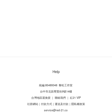
Help
統編:85489348 黎松工作室
台中市北區尊賢街9號14樓
台灣地區退換貨
｜
聯絡我們
｜
紅21 VIP
社群網站
｜
付款方式
｜
運送及付款
｜
隱私權政策
service@red-21.co