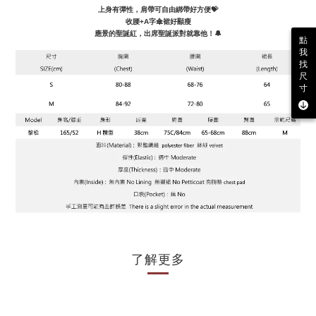
上身有彈性，肩帶可自由綁帶好方便
💝
收腰+A字傘裙好顯瘦
應景的聖誕紅，出席聖誕派對就靠他！🔔
點
我
找
尺
寸
了解更多