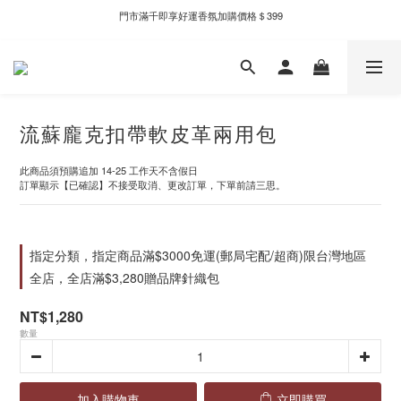
門市滿千即享好運香氛加購價格＄399
新自製款系列首批限時優惠｜單件95折，任兩件9折
全家取件滿千贈Fami!ce冰淇淋兌換券
新自製款系列首批限時優惠｜單件95折，任兩件9折
流蘇龐克扣帶軟皮革兩用包
此商品須預購追加 14-25 工作天不含假日
訂單顯示【已確認】不接受取消、更改訂單，下單前請三思。
指定分類，指定商品滿$3000免運(郵局宅配/超商)限台灣地區
全店，全店滿$3,280贈品牌針織包
NT$1,280
數量
加入購物車
立即購買