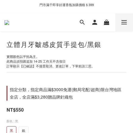
門市滿千即享好運香氛加購價格＄399
新自製款系列首批限時優惠｜單件95折，任兩件9折
新自製款系列首批限時優惠｜單件95折，任兩件9折
立體月牙皺感皮質手提包/黑銀
實體顏色以平拍為主。
此商品須預購追加 14-25 工作天不含假日
訂單顯示【已確認】不接受取消、更改訂單，下單前請三思。
指定分類，指定商品滿$3000免運(郵局宅配/超商)限台灣地區
全店，全店滿$3,280贈品牌針織包
NT$550
顏色
: 黑
黑
銀