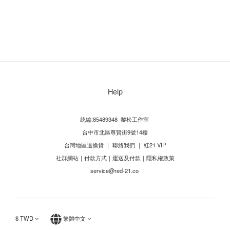
Help
統編:85489348 黎松工作室
台中市北區尊賢街9號14樓
台灣地區退換貨
｜
聯絡我們
｜
紅21 VIP
社群網站
｜
付款方式
｜
運送及付款
｜
隱私權政策
service@red-21.co
$
TWD
繁體中文