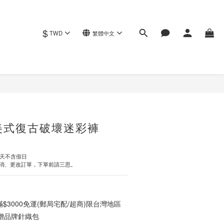
$
TWD
繁體中文
立即購買
美式復古破壞迷彩褲
作天不含假日
消、更改訂單，下單前請三思。
3000免運(郵局宅配/超商)限台灣地區
0贈品牌針織包