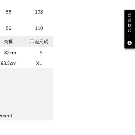
點
我
找
尺
寸