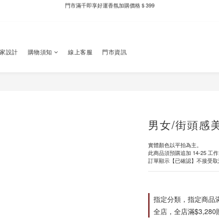
新自製款系列首批限時優惠｜單件95折，任兩件9折
新自製款系列首批限時優惠｜單件95折，任兩件9折
獨家設計
購物須知
線上客服
門市資訊
男女/街頭感
實體顏色以平拍為主。
此商品須預購追加 14-25 工
訂單顯示【已確認】不接受取
指定分類，指定商品滿$
全店，全店滿$3,28