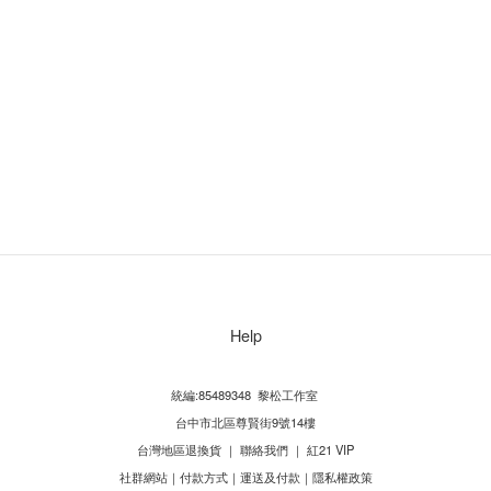
Help
統編:85489348 黎松工作室
台中市北區尊賢街9號14樓
台灣地區退換貨
｜
聯絡我們
｜
紅21 VIP
社群網站
｜
付款方式
｜
運送及付款
｜
隱私權政策