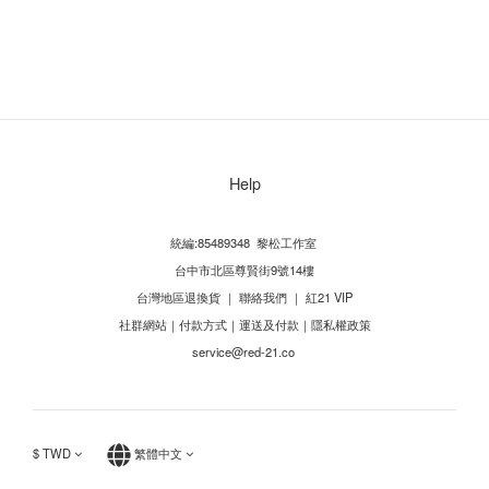
Help
統編:85489348 黎松工作室
台中市北區尊賢街9號14樓
台灣地區退換貨
｜
聯絡我們
｜
紅21 VIP
社群網站
｜
付款方式
｜
運送及付款
｜
隱私權政策
service@red-21.co
$
TWD
繁體中文