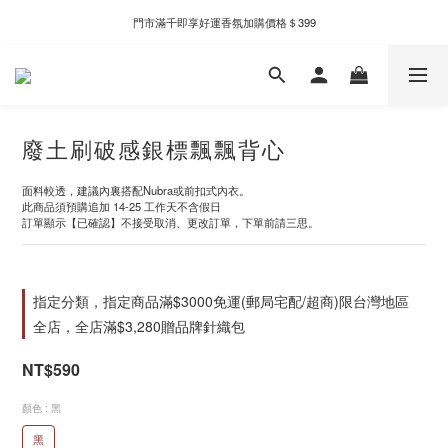
新自製款系列首批限時優惠｜單件95折，任兩件9折
門市滿千即享好運香氛加購價格＄399
新自製款系列首批限時優惠｜單件95折，任兩件9折
廢土刷破感銀標飄飄背心
面料較透，建議內裏搭配Nubra或前扣式內衣。
此商品須預購追加 14-25 工作天不含假日
訂單顯示【已確認】不接受取消、更改訂單，下單前請三思。
指定分類，指定商品滿$3000免運(郵局宅配/超商)限台灣地區
全店，全店滿$3,280贈品牌針織包
NT$590
顏色
: 黑
黑