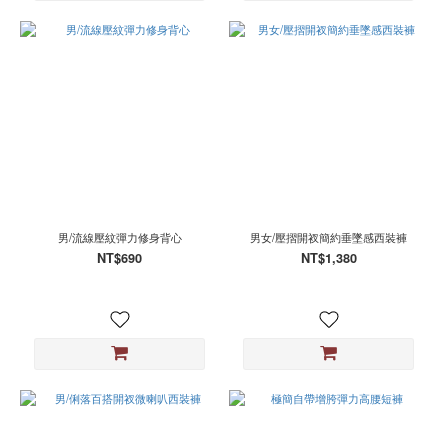
男/流線壓紋彈力修身背心
男女/壓摺開衩簡約垂墜感西裝褲
NT$690
NT$1,380