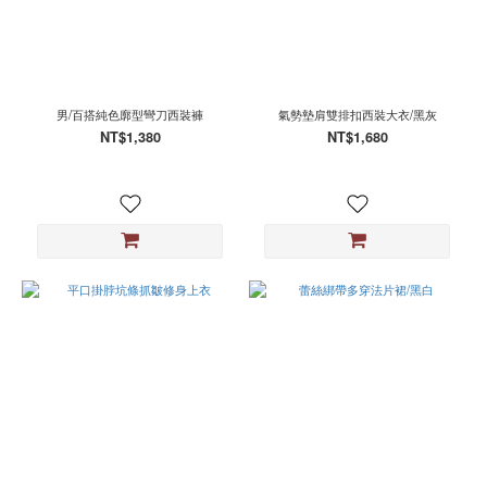
男/百搭純色廓型彎刀西裝褲
氣勢墊肩雙排扣西裝大衣/黑灰
NT$1,380
NT$1,680