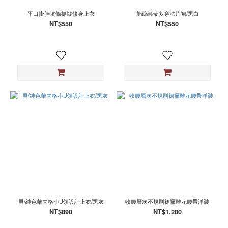
平口掛脖坑條抓皺修身上衣
蕾絲綁帶多穿法片裙/黑白
NT$550
NT$550
男/純色華夫格小U領設計上衣/黑灰
收腰層次不規則裙襬雕花腰帶洋裝
NT$890
NT$1,280