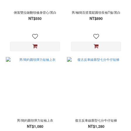
俐落雙拉鏈翻領修身背心/黑白
男/極簡百搭寬鬆圓領長袖T恤/黑白
NT$550
NT$890
男/簡約圓領彈力短袖上衣
復古反車線廓型七分牛仔短褲
NT$1,080
NT$1,280