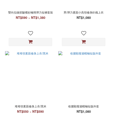
色
黑
雙向拉鏈抓皺襯衫極簡彈力短褲套裝
男/彈力素面小高領修身針織上衣
(399)
NT$590 ~ NT$1,380
NT$1,080
白
(57)
灰
(13)
紅
(7)
米
(5)
杏
(2)
米
白
(2)
深
堆堆領素面修身上衣/黑米
收腰顯瘦連帽極短版外套
灰
(1)
NT$550 ~ NT$590
NT$1,080