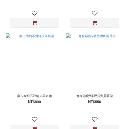
復古簡約不對稱皮革短裙
修身顯瘦V字壓摺魚尾長裙
NT$890
NT$550