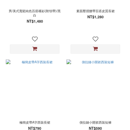
男/美式寬鬆純色百搭襯衫(附領帶)/黑
素面壓摺腰帶百搭皮質長裙
白
NT$1,280
NT$1,480
極簡皮帶A字西裝長裙
側拉鏈小開衩西裝短褲
NT$790
NT$590