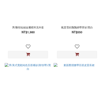
男/翻領短絨金屬標夾克外套
氣質雪紡飄飄綁帶罩衫/黑白
NT$1,980
NT$550