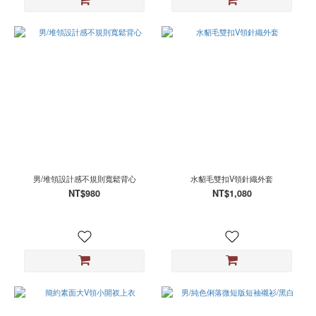
男/堆領設計感不規則寬鬆背心
水貂毛雙扣V領針織外套
NT$980
NT$1,080