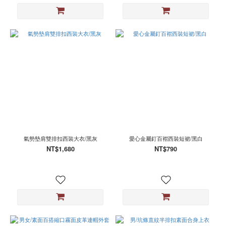
均
碼
(2)
L(現
貨)
(1)
M(現
貨)
(1)
S(現
貨)
(1)
氣勢墊肩雙排扣西裝大衣/黑灰
愛心金屬釘百褶西裝短裙/黑白
看
NT$1,680
NT$790
更
多