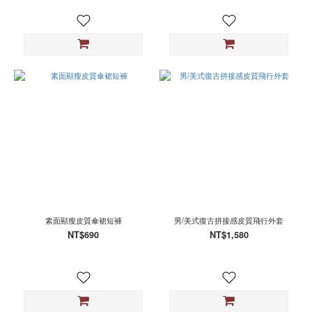
素面顯瘦皮質傘裙短褲
男/美式復古拼接感皮質飛行外套
NT$690
NT$1,580