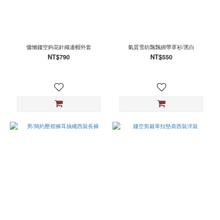
慵懶鏤空鉤花針織連帽外套
氣質雪紡飄飄綁帶罩衫/黑白
NT$790
NT$550