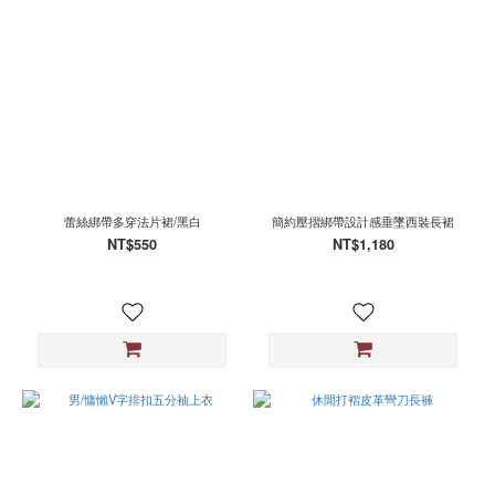
蕾絲綁帶多穿法片裙/黑白
簡約壓摺綁帶設計感垂墜西裝長裙
NT$550
NT$1,180