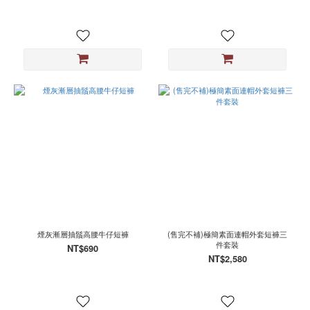
煙
灰
(1)
看
更
多
尺
寸
M
(283)
L
(263)
XL
(204)
煙灰漸層抽鬚高腰牛仔短褲
(售完不補)極簡素面連帽外套短褲三
件套裝
NT$690
S
NT$2,580
(130)
2XL
(44)