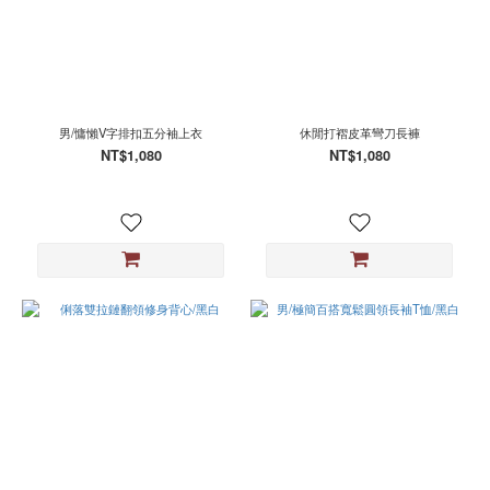
男/慵懶V字排扣五分袖上衣
休閒打褶皮革彎刀長褲
NT$1,080
NT$1,080