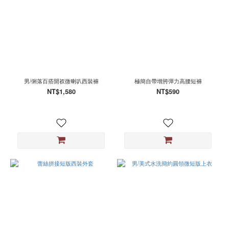
男/俐落百搭開衩微喇叭西裝褲
極簡自帶增胯彈力高腰短褲
NT$1,580
NT$590