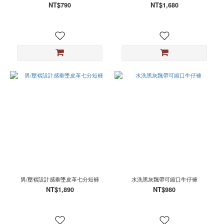
NT$790
NT$1,680
男/壓褶設計感垂墜皮革七分短褲
水洗黑灰飄帶可縮口牛仔褲
NT$1,890
NT$980