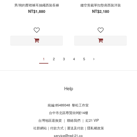
男/簡約壓褶褲耳抽繩西裝長褲
鏤空剪裁單扣墊肩西裝洋裝
NT$1,880
NT$2,180
1
2
3
4
5
Help
統編:85489348 黎松工作室
台中市北區尊賢街9號14樓
台灣地區退換貨
｜
聯絡我們
｜
紅21 VIP
社群網站
｜
付款方式
｜
運送及付款
｜
隱私權政策
service@red-21.co