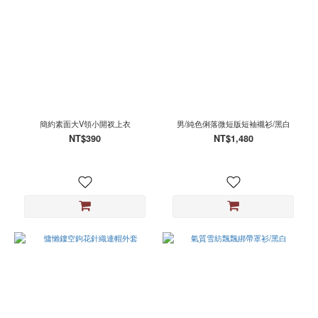
簡約素面大V領小開衩上衣
男/純色俐落微短版短袖襯衫/黑白
NT$390
NT$1,480