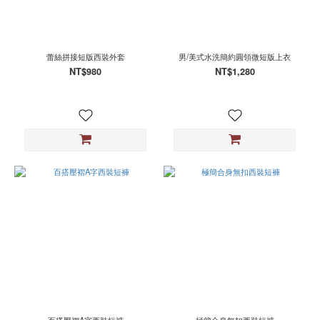
蕾絲拼接短版西裝外套
男/美式水洗簡約圓領微短版上衣
NT$980
NT$1,280