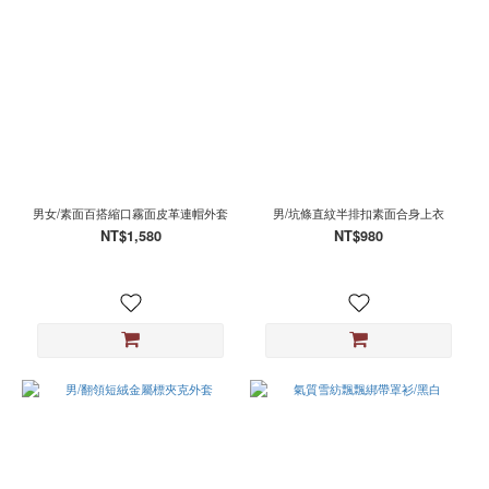
男女/素面百搭縮口霧面皮革連帽外套
男/坑條直紋半排扣素面合身上衣
NT$1,580
NT$980