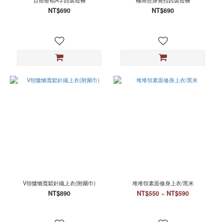
百搭壓褶A字西裝短褲
極簡合身無扣西裝短褲
NT$690
NT$690
V領慵懶寬鬆針織上衣(附圍巾)
堆堆領素面修身上衣/黑米
NT$890
NT$550 ~ NT$590