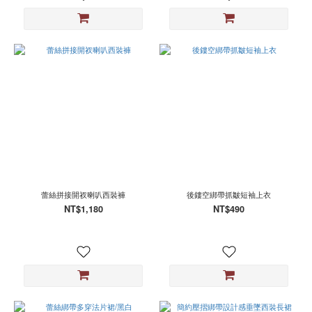
蕾絲拼接開衩喇叭西裝褲
後鏤空綁帶抓皺短袖上衣
NT$1,180
NT$490