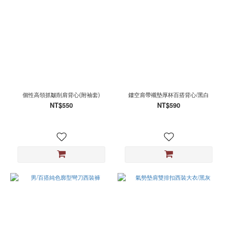
個性高領抓皺削肩背心(附袖套)
鏤空肩帶襯墊厚杯百搭背心/黑白
NT$550
NT$590