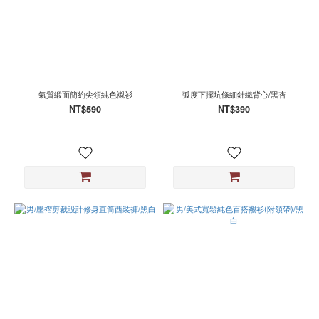
氣質緞面簡約尖領純色襯衫
弧度下擺坑條細針織背心/黑杏
NT$590
NT$390