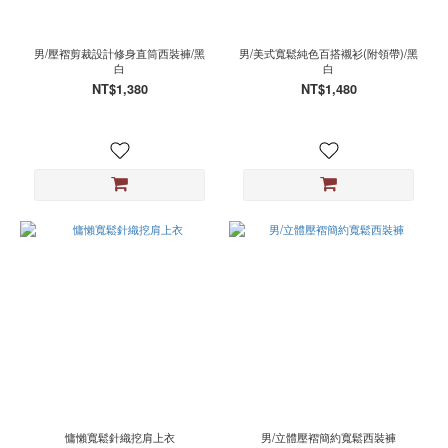
男/壓褶剪裁設計修身直筒西裝褲/黑
男/美式寬鬆純色百搭襯衫(附領帶)/黑
白
白
NT$1,380
NT$1,480
慵懶寬鬆針織挖肩上衣
男/立體壓褶簡約寬鬆西裝褲