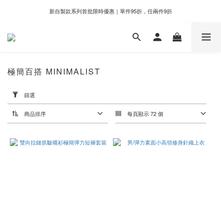
新自製款系列首批限時優惠｜單件95折，任兩件9折
新自製款系列首批限時優惠｜單件95折，任兩件9折
門市滿千即享好運香氛加購價格＄399
新自製款系列首批限時優惠｜單件95折，任兩件9折
極簡百搭 MINIMALIST
套
用
篩選
篩
選
商品排序
每頁顯示 72 個
(0/20)
價格
(NT$)
~
顏