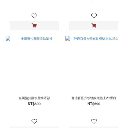
金屬盤扣翻領雪紡罩衫
舒適百搭方領螺紋襯墊上衣/黑白
NT$690
NT$690