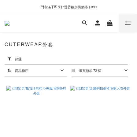
門市滿千即享好運香氛加購價格＄399
新自製款系列首批限時優惠｜單件95折，任兩件9折
全家取件滿千贈Fami!ce冰淇淋兌換券
新自製款系列首批限時優惠｜單件95折，任兩件9折
OUTERWEAR外套
套
用
篩選
篩
選
商品排序
每頁顯示 72 個
(0/20)
價格
(NT$)
~
顏