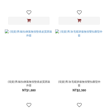
(現貨)男/銀扣俐落無領墊肩皮質西裝
(現貨)男/灰毛呢拼接無領雙扣廓型外
外套
套
NT$1,880
NT$2,380