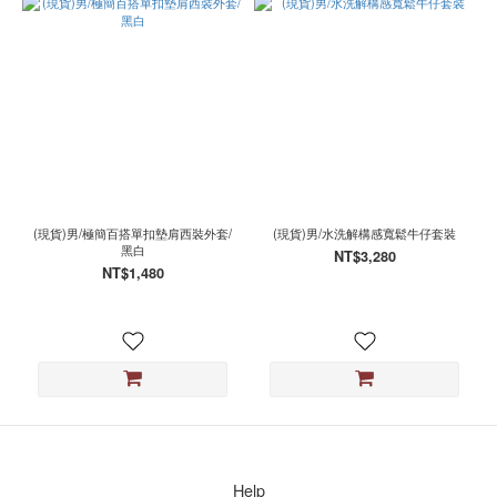
(現貨)男/極簡百搭單扣墊肩西裝外套/
(現貨)男/水洗解構感寬鬆牛仔套裝
黑白
NT$3,280
NT$1,480
Help