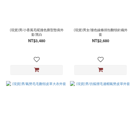
(現貨)男/小香風毛呢撞色廓型墊肩外
(現貨)男女/撞色線條排扣翻領針織外
套/黑白
套
NT$3,480
NT$2,680