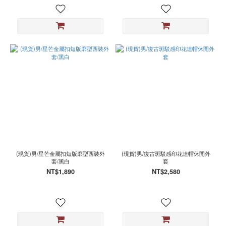
(現貨)男/星芒金屬扣短版廓型西裝外
(現貨)男/復古斑駁感印花連帽休閒外
套/黑白
套
NT$1,890
NT$2,580