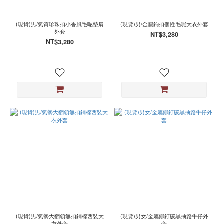
色
黑
(現貨)男/氣質珍珠扣小香風毛呢墊肩
(現貨)男/金屬鉤扣個性毛呢大衣外套
(21)
外套
NT$3,280
NT$3,280
白
(3)
灰
(2)
尺
寸
L
(24)
M
(24)
XL
(23)
2XL
(1)
(現貨)男/氣勢大翻領無扣鋪棉西裝大
(現貨)男女/金屬鉚釘碳黑抽鬚牛仔外
衣外套
套