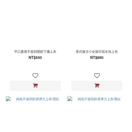
平口露肩不規則開衩下擺上衣
美式復古小女孩印花水洗上衣
NT$550
NT$890