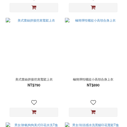
美式蕾絲拼接挖肩寬鬆上衣
極簡彈性螺紋小高領合身上衣
NT$790
NT$890