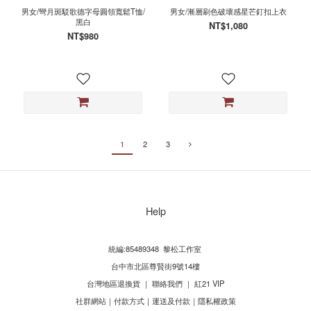
男女/彎月斑駁歌德字母圓領寬鬆T恤/
男女/漸層刷色破壞感星芒釘扣上衣
黑白
NT$1,080
NT$980
1
2
3
Help
統編:85489348 黎松工作室
台中市北區尊賢街9號14樓
台灣地區退換貨
｜
聯絡我們
｜
紅21 VIP
社群網站
｜
付款方式
｜
運送及付款
｜
隱私權政策