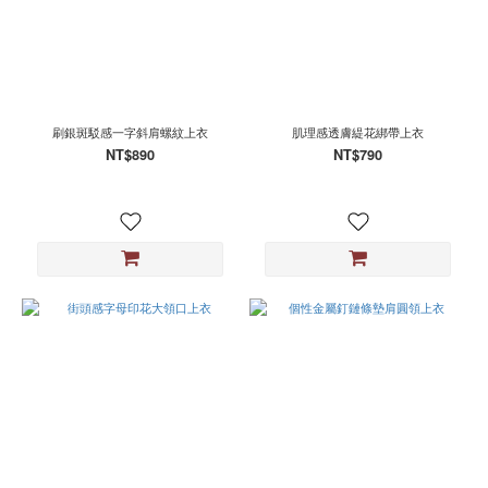
刷銀斑駁感一字斜肩螺紋上衣
肌理感透膚緹花綁帶上衣
NT$890
NT$790