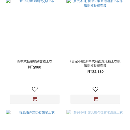
新中式植絨網紗交錯上衣
(售完不補)新中式緞面泡泡袖上衣抓
皺開衩長裙套裝
NT$980
NT$2,180