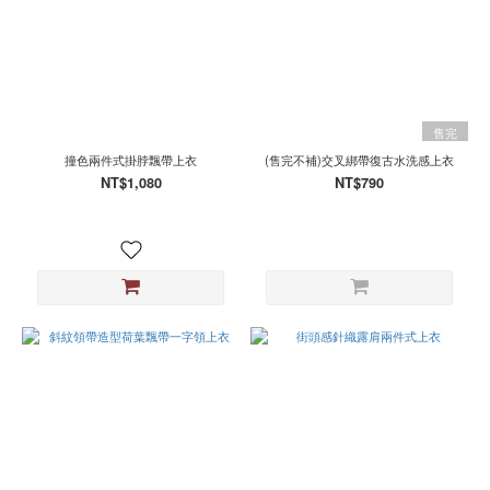
售完
撞色兩件式掛脖飄帶上衣
(售完不補)交叉綁帶復古水洗感上衣
NT$1,080
NT$790