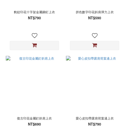
豹紋印花十字架金屬鉚釘上衣
拼色數字印花斜肩彈力上衣
NT$790
NT$590
復古印花金屬釘斜肩上衣
愛心皮扣帶露肩荷葉邊上衣
NT$690
NT$790