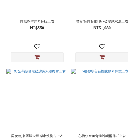
性感挖空彈力短版上衣
男女/個性骨骼印花破壞感水洗上衣
NT$550
NT$1,080
男女/荊棘圖騰破壞感水洗復古上衣
心機鏤空美背蜘蛛網兩件式上衣