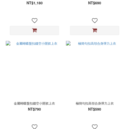
NT$1,180
NT$690
金屬蝴蝶盤扣鏤空小開衩上衣
極簡勾扣高領合身彈力上衣
NT$790
NT$590