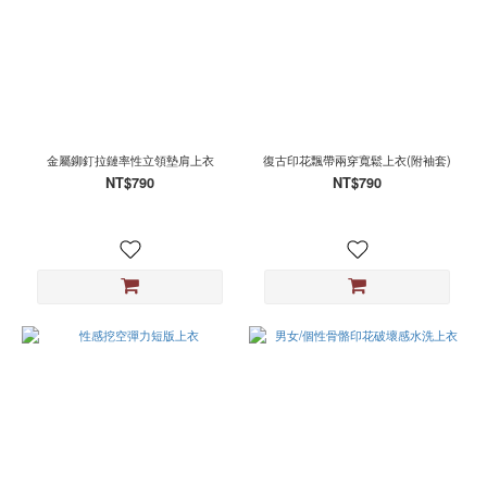
金屬鉚釘拉鏈率性立領墊肩上衣
復古印花飄帶兩穿寬鬆上衣(附袖套)
NT$790
NT$790