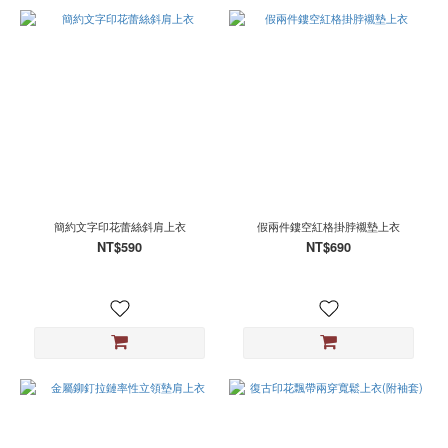
簡約文字印花蕾絲斜肩上衣
假兩件鏤空紅格掛脖襯墊上衣
NT$590
NT$690