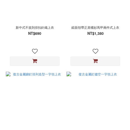
新中式不規則排扣針織上衣
緞面領帶正肩襯衫馬甲兩件式上衣
NT$690
NT$1,380