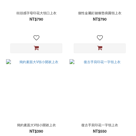
街頭感字母印花大領口上衣
個性金屬釘鏈條墊肩圓領上衣
NT$790
NT$790
簡約素面大V領小開衩上衣
復古手寫印花一字領上衣
NT$390
NT$550