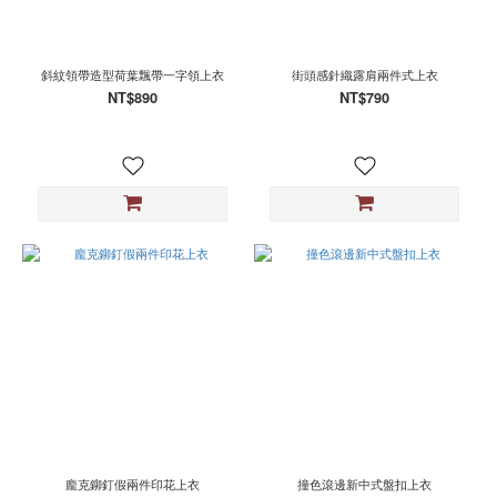
斜紋領帶造型荷葉飄帶一字領上衣
街頭感針織露肩兩件式上衣
NT$890
NT$790
龐克鉚釘假兩件印花上衣
撞色滾邊新中式盤扣上衣