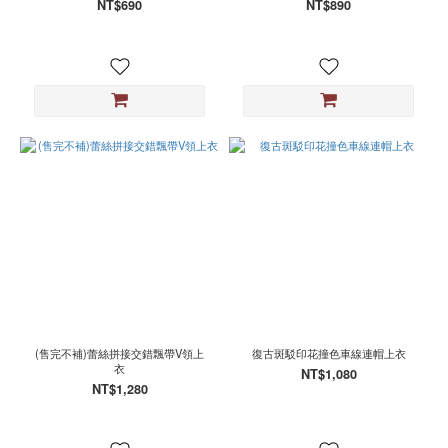
NT$690
NT$890
(2)
酒
紅
(2)
看
更
多
尺
寸
M
(41)
L
(25)
S
(23)
(售完不補)蕾絲拼接交錯飄帶V領上
復古斑駁印花撞色車線連帽上衣
衣
NT$1,080
XL
NT$1,280
(20)
2XL