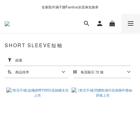
新自製款系列首批限時優惠｜單件95折，任兩件9折
全家取件滿千贈Fami!ce冰淇淋兌換券
新自製款系列首批限時優惠｜單件95折，任兩件9折
SHORT SLEEVE短袖
套
用
篩選
篩
選
商品排序
每頁顯示 72 個
(0/20)
價格
(NT$)
~
顏