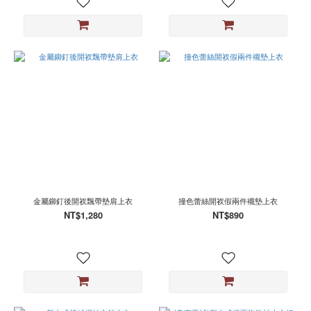
(12)
金屬鉚釘後開衩飄帶墊肩上衣
撞色蕾絲開衩假兩件襯墊上衣
NT$1,280
NT$890