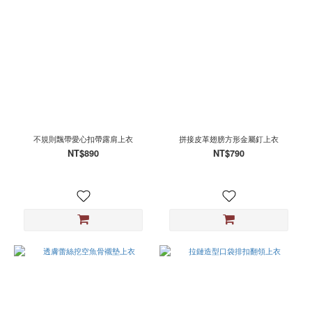
不規則飄帶愛心扣帶露肩上衣
拼接皮革翅膀方形金屬釘上衣
NT$890
NT$790