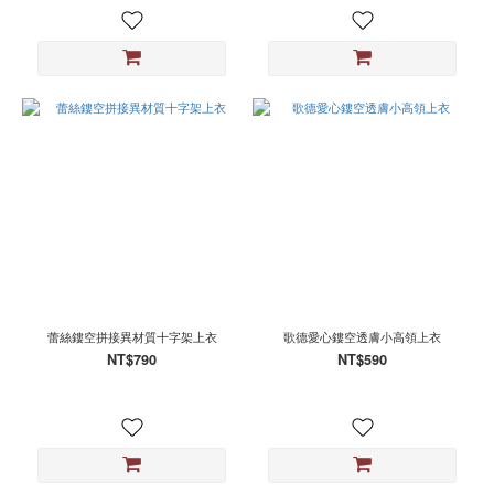
蕾絲鏤空拼接異材質十字架上衣
歌德愛心鏤空透膚小高領上衣
NT$790
NT$590