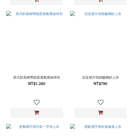
美式斜肩綁帶緞面透氣蕾絲球衣
渲染感方領抓皺網紗上衣
NT$1,280
NT$790