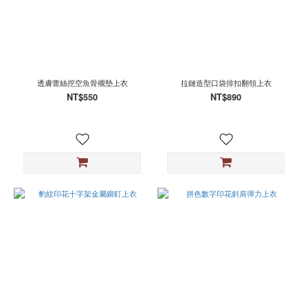
透膚蕾絲挖空魚骨襯墊上衣
拉鏈造型口袋排扣翻領上衣
NT$550
NT$890