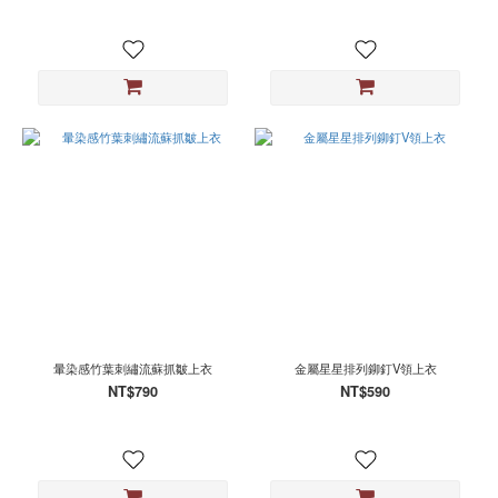
暈染感竹葉刺繡流蘇抓皺上衣
金屬星星排列鉚釘V領上衣
NT$790
NT$590