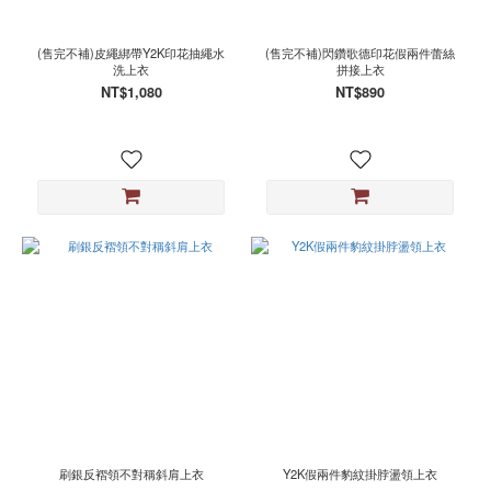
色
黑
(售完不補)皮繩綁帶Y2K印花抽繩水
(售完不補)閃鑽歌德印花假兩件蕾絲
(136)
洗上衣
拼接上衣
NT$1,080
NT$890
白
(32)
灰
(6)
紅
(4)
咖
(3)
孔
雀
藍
(3)
黑
灰
(3)
刷銀反褶領不對稱斜肩上衣
Y2K假兩件豹紋掛脖盪領上衣
紫