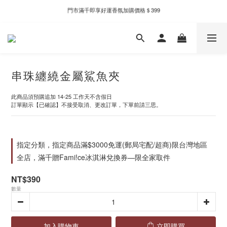
門市滿千即享好運香氛加購價格＄399
新自製款系列首批限時優惠｜單件95折，任兩件9折
全家取件滿千贈Fami!ce冰淇淋兌換券
新自製款系列首批限時優惠｜單件95折，任兩件9折
串珠纏繞金屬鯊魚夾
此商品須預購追加 14-25 工作天不含假日
訂單顯示【已確認】不接受取消、更改訂單，下單前請三思。
指定分類，指定商品滿$3000免運(郵局宅配/超商)限台灣地區
全店，滿千贈Fami!ce冰淇淋兌換券—限全家取件
NT$390
數量
加入購物車
立即購買