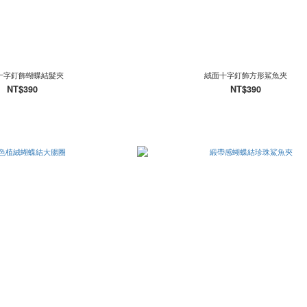
十字釘飾蝴蝶結髮夾
絨面十字釘飾方形鯊魚夾
NT$390
NT$390