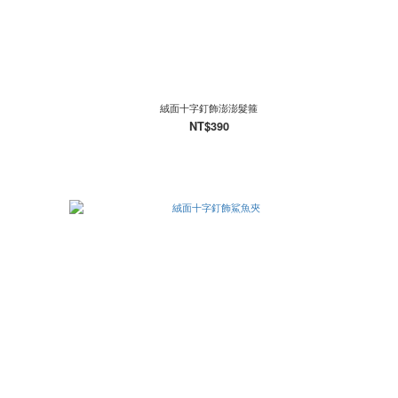
絨面十字釘飾澎澎髮箍
NT$390