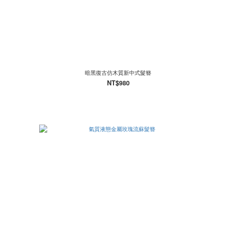
暗黑復古仿木質新中式髮簪
NT$980