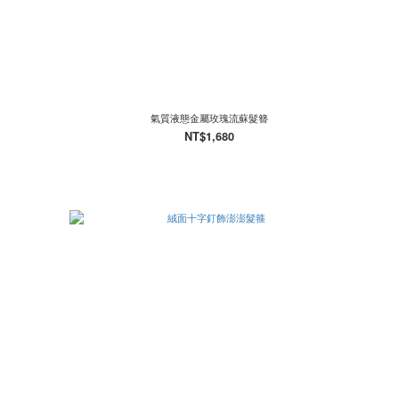
氣質液態金屬玫瑰流蘇髮簪
NT$1,680