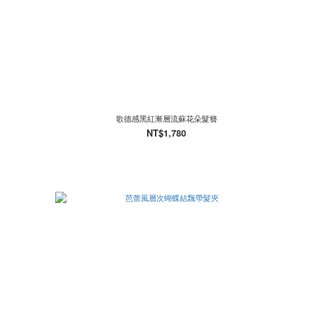
歌德感黑紅漸層流蘇花朵髮簪
NT$1,780