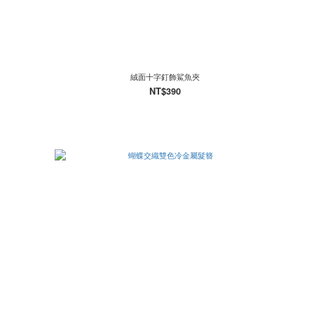
絨面十字釘飾鯊魚夾
NT$390