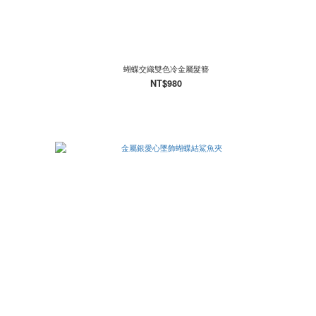
蝴蝶交織雙色冷金屬髮簪
NT$980