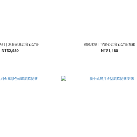
系列｜恕骨荊棘紅寶石髮簪
纏繞玫瑰十字愛心紅寶石髮簪/黑銀
NT$2,980
NT$1,180