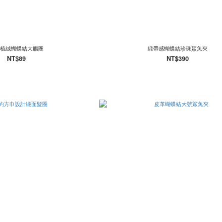
植絨蝴蝶結大腸圈
緞帶感蝴蝶結珍珠鯊魚夾
NT$89
NT$390