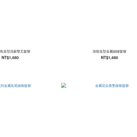
鳥造型流蘇雙叉髮簪
游龍造型金屬細鏈髮簪
NT$1,680
NT$1,680