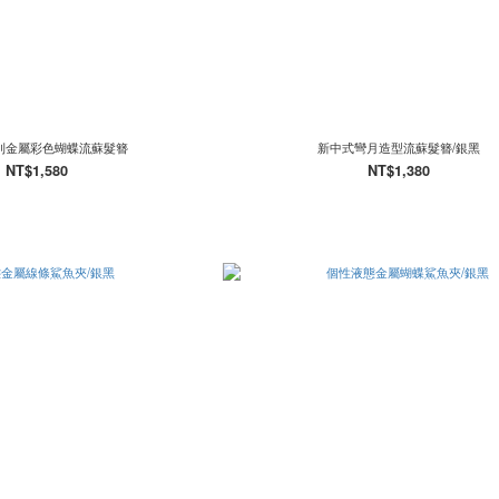
則金屬彩色蝴蝶流蘇髮簪
新中式彎月造型流蘇髮簪/銀黑
NT$1,580
NT$1,380