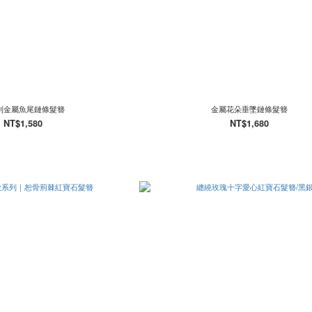
則金屬魚尾鏈條髮簪
金屬花朵垂墜鏈條髮簪
NT$1,580
NT$1,680