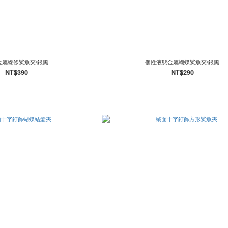
金屬線條鯊魚夾/銀黑
個性液態金屬蝴蝶鯊魚夾/銀黑
NT$390
NT$290