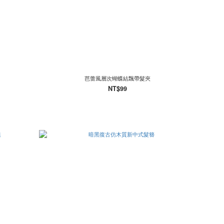
芭蕾風層次蝴蝶結飄帶髮夾
NT$99