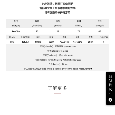
純色設計，輕鬆打底做搭配
背部鏤空加上短版露肚臍好性感
還有微墊肩修飾身形💮
點
我
找
了解更多
尺
寸