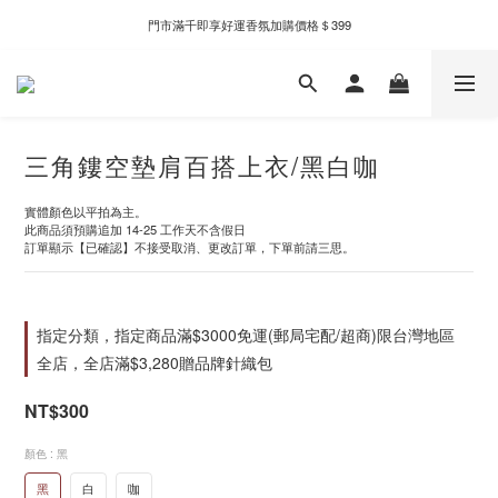
新自製款系列首批限時優惠｜單件95折，任兩件9折
門市滿千即享好運香氛加購價格＄399
新自製款系列首批限時優惠｜單件95折，任兩件9折
三角鏤空墊肩百搭上衣/黑白咖
實體顏色以平拍為主。
此商品須預購追加 14-25 工作天不含假日
訂單顯示【已確認】不接受取消、更改訂單，下單前請三思。
指定分類，指定商品滿$3000免運(郵局宅配/超商)限台灣地區
全店，全店滿$3,280贈品牌針織包
NT$300
顏色
: 黑
黑
白
咖