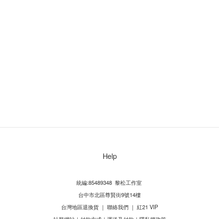
Help
統編:85489348 黎松工作室
台中市北區尊賢街9號14樓
台灣地區退換貨
｜
聯絡我們
｜
紅21 VIP