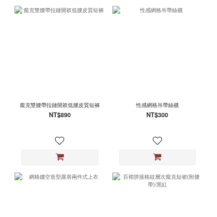
龐克雙腰帶拉鏈開衩低腰皮質短褲
性感網格吊帶絲襪
NT$890
NT$300