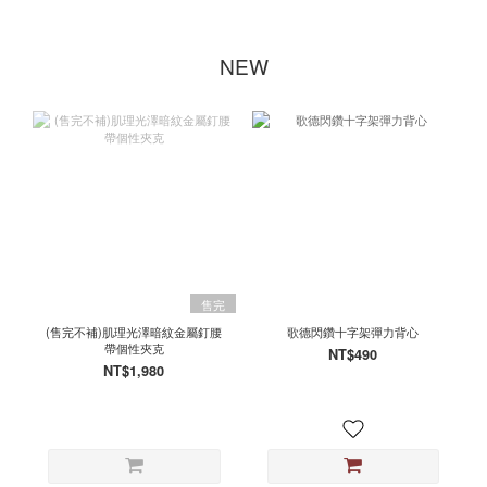
NEW
售完
(售完不補)肌理光澤暗紋金屬釘腰
歌德閃鑽十字架彈力背心
帶個性夾克
NT$490
NT$1,980