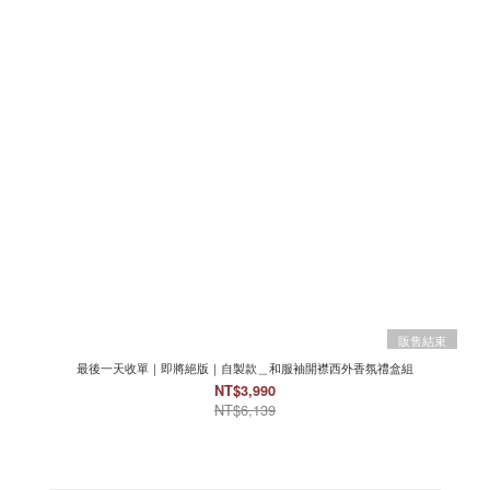
販售結束
最後一天收單｜即將絕版｜自製款＿和服袖開襟西外香氛禮盒組
NT$3,990
NT$6,139