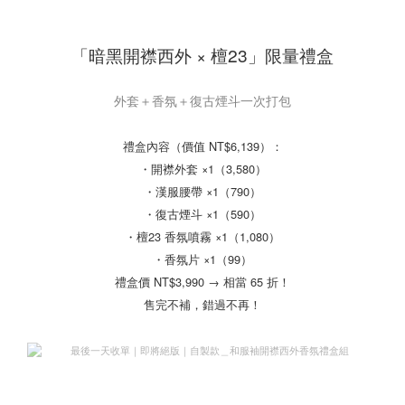
「暗黑開襟西外 × 檀23」限量禮盒
外套＋香氛＋復古煙斗一次打包
禮盒內容（價值 NT$6,139）：
・開襟外套 ×1（3,580）
・漢服腰帶 ×1（790）
・復古煙斗 ×1（590）
・檀23 香氛噴霧 ×1（1,080）
・香氛片 ×1（99）
禮盒價 NT$3,990 → 相當 65 折！
售完不補，錯過不再！