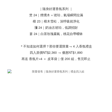
｜隨身好運香氛系列 ｜
焚 24｜煙燻木 × 琥珀，氣場瞬間拉滿
檀 23｜檀木雪松，深呼吸就淨化
瀰 24｜奶油古琥珀，低調招財
蒼 24｜白茶玫瑰霧氣，桃花自帶曖昧
＊不知道如何選擇？那你要選限量→ 4 入香氛禮盒
四入原價NT$2,360 → 優惠NT$1,890
再送 香氛片×4 ＋ 皮革袋｜僅 200 組，售完即止