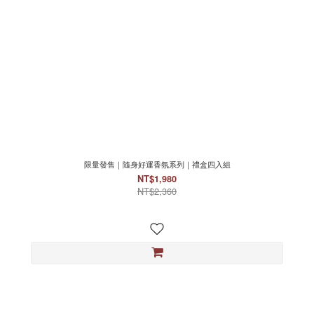
限量發售｜隨身好運香氛系列｜禮盒四入組
NT$1,980
NT$2,360