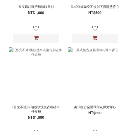
龐克鉚釘飄帶極短版罩衫
法式蕾絲鏤空不規則下擺襯墊背心
NT$1,080
NT$590
(售完不補)街頭感水洗復古刷破牛
美式復古金屬環印花彈力背心
仔短褲
NT$890
NT$1,580