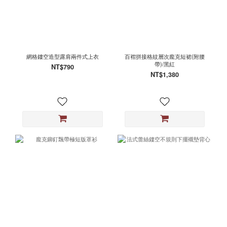
網格鏤空造型露肩兩件式上衣
百褶拼接格紋層次龐克短裙(附腰
帶)/黑紅
NT$790
NT$1,380