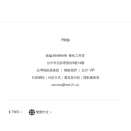
Help
統編:85489348 黎松工作室
台中市北區尊賢街9號14樓
台灣地區退換貨
｜
聯絡我們
｜
紅21 VIP
社群網站
｜
付款方式
｜
運送及付款
｜
隱私權政策
service@red-21.co
$
TWD
繁體中文