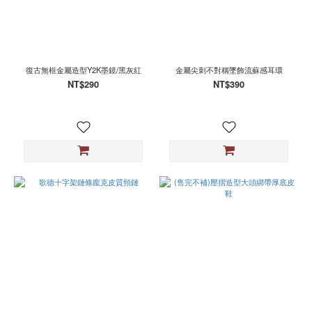
復古無框金屬造型Y2K墨鏡/黑灰紅
金屬尖刺不對稱墜飾流蘇感耳環
NT$290
NT$390