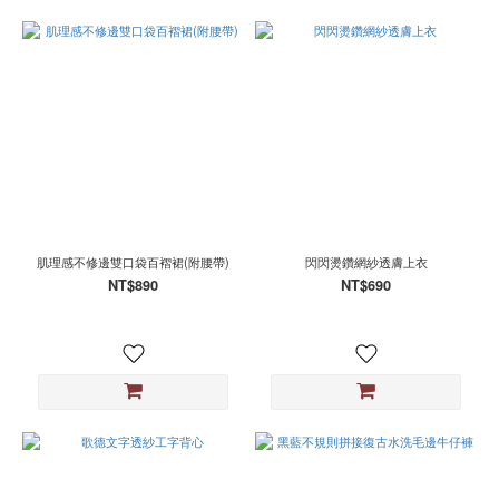
肌理感不修邊雙口袋百褶裙(附腰帶)
閃閃燙鑽網紗透膚上衣
NT$890
NT$690