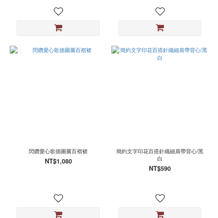
閃鑽愛心歌德圖騰百褶裙
簡約文字印花百搭針織細肩帶背心/黑
白
NT$1,080
NT$590