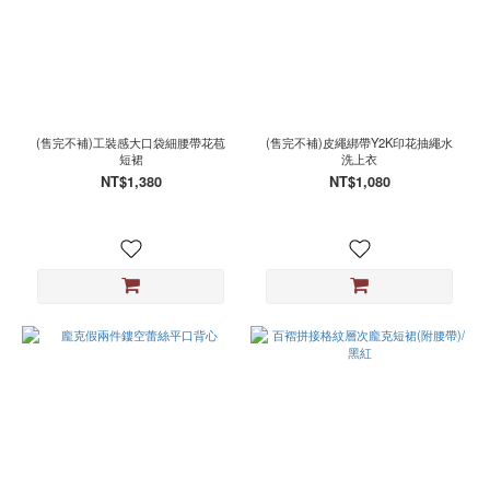
(售完不補)工裝感大口袋細腰帶花苞
(售完不補)皮繩綁帶Y2K印花抽繩水
短裙
洗上衣
NT$1,380
NT$1,080