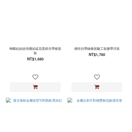
蝴蝶結娃娃領襯衫緹花蛋糕吊帶裙套
個性扣帶鏈條抓皺工裝腰帶洋裝
裝
NT$1,780
NT$1,680