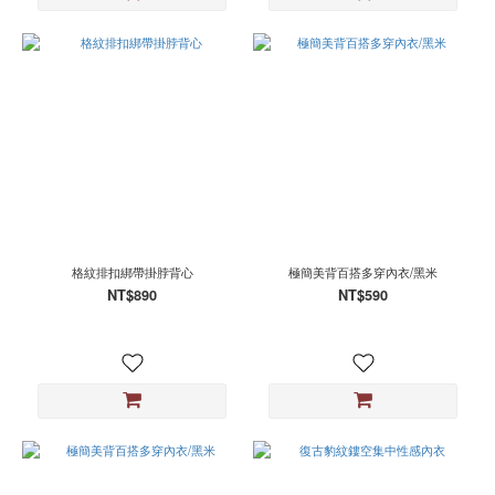
格紋排扣綁帶掛脖背心
極簡美背百搭多穿內衣/黑米
NT$890
NT$590