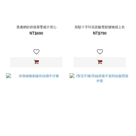
透膚網紗拼接垂墜裁片背心
斑駁十字印花抓皺寬鬆慵懶感上衣
NT$690
NT$790