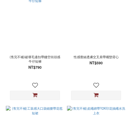
(售完不補)破壞毛邊扣帶鏤空街頭感
性感蕾絲透膚交叉肩帶襯墊背心
牛仔短褲
NT$590
NT$790