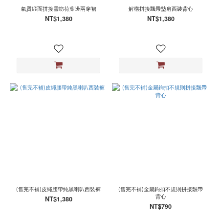
氣質緞面拼接雪紡荷葉邊兩穿裙
解構拼接飄帶墊肩西裝背心
NT$1,380
NT$1,380
(售完不補)皮繩腰帶純黑喇叭西裝褲
(售完不補)金屬鉤扣不規則拼接飄帶
背心
NT$1,380
NT$790