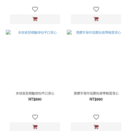
衣領造型褶皺排扣平口背心
燙鑽字母印花壓扣肩帶棉質背心
NT$890
NT$980