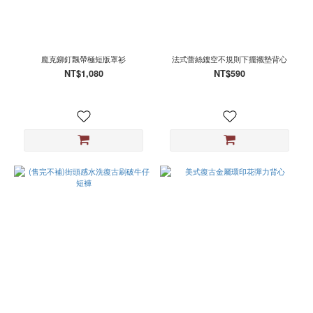
龐克鉚釘飄帶極短版罩衫
法式蕾絲鏤空不規則下擺襯墊背心
NT$1,080
NT$590