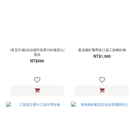
(售完不補)街頭感印花彈力針織背心/
龐克鉚釘飄帶多口袋工裝喇叭褲
黑灰
NT$1,980
NT$590