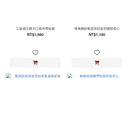
工裝感立體大口袋吊帶短裙
堆堆網紗氣質排扣造型襯墊背心
NT$1,980
NT$1,180