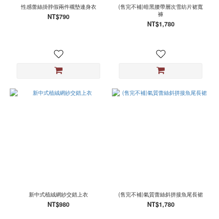
性感蕾絲掛脖假兩件襯墊連身衣
(售完不補)暗黑腰帶層次雪紡片裙寬
褲
NT$790
NT$1,780
新中式植絨網紗交錯上衣
(售完不補)氣質蕾絲斜拼接魚尾長裙
NT$980
NT$1,780