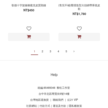
歌德十字架鏈條龐克皮質頸鏈
(售完不補)壓摺造型大頭綁帶厚底皮
鞋
NT$450
NT$1,780
1
2
3
4
5
Help
統編:85489348 黎松工作室
台中市北區尊賢街9號14樓
台灣地區退換貨
｜
聯絡我們
｜
紅21 VIP
社群網站
｜
付款方式
｜
運送及付款
｜
隱私權政策