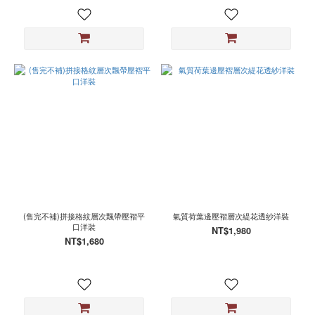
(售完不補)拼接格紋層次飄帶壓褶平
氣質荷葉邊壓褶層次緹花透紗洋裝
口洋裝
NT$1,980
NT$1,680