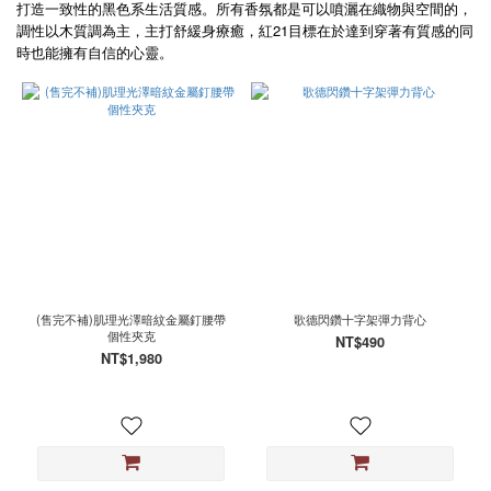
打造一致性的黑色系生活質感。所有香氛都是可以噴灑在織物與空間的，
21
調性以木質調為主，主打舒緩身療癒，紅
目標在於達到穿著有質感的同
顏
時也能擁有自信的心靈。
色
黑
(1898)
白
(227)
灰
(90)
紅
(45)
黑
(售完不補)肌理光澤暗紋金屬釘腰帶
歌德閃鑽十字架彈力背心
灰
個性夾克
NT$490
(17)
NT$1,980
銀
(16)
黑
紅
(14)