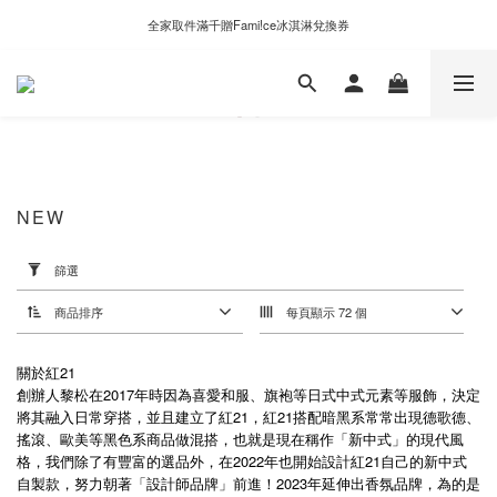
新自製款系列首批限時優惠｜單件95折，任兩件9折
全家取件滿千贈Fami!ce冰淇淋兌換券
新自製款系列首批限時優惠｜單件95折，任兩件9折
NEW
套
用
篩選
篩
選
商品排序
每頁顯示 72 個
(0/20)
價格
關於紅21
(NT$)
創辦人黎松在2017年時因為喜愛和服、旗袍等日式中式元素等服飾，決定
將其融入日常穿搭，並且建立了紅21，紅21搭配暗黑系常常出現德歌德、
搖滾、歐美等黑色系商品做混搭，也就是現在稱作「新中式」的現代風
格，我們除了有豐富的選品外，在2022年也開始設計紅21自己的新中式
~
自製款，努力朝著「設計師品牌」前進！
2023
年延伸出香氛品牌，為的是