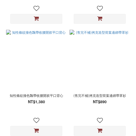
知性條紋撞色飄帶收腰開衩平口背心
(售完不補)拷克造型荷葉邊綁帶罩衫
NT$1,380
NT$890