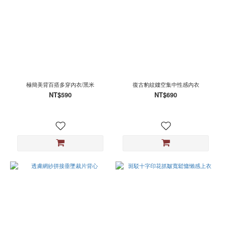
極簡美背百搭多穿內衣/黑米
復古豹紋鏤空集中性感內衣
NT$590
NT$690