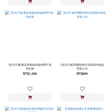
(售完不補)暈染感蕾絲拼接綁帶不規
(售完不補)閃鑽歌德印花假兩件蕾絲
則短裙
拼接上衣
NT$1,080
NT$890