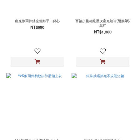
龐克假兩件鏤空蕾絲平口背心
百褶拼接格紋層次龐克短裙(附腰帶)/
黑紅
NT$690
NT$1,380