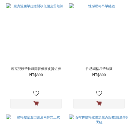
豹
紋
(12)
綠
(11)
看
更
多
尺
龐克雙腰帶拉鏈開衩低腰皮質短褲
性感網格吊帶絲襪
寸
NT$890
NT$300
M
(1640)
L
(1444)
S
(913)
XL
(911)