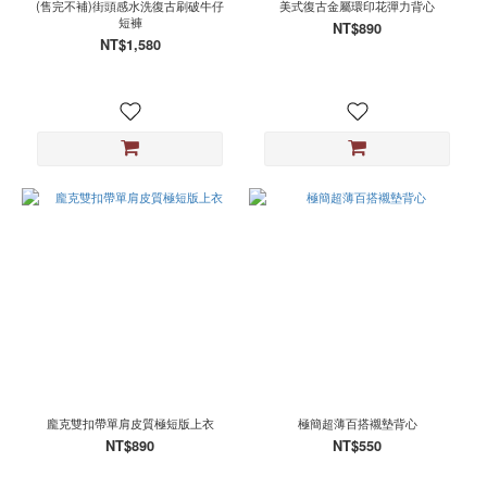
(售完不補)街頭感水洗復古刷破牛仔
美式復古金屬環印花彈力背心
短褲
NT$890
NT$1,580
龐克雙扣帶單肩皮質極短版上衣
極簡超薄百搭襯墊背心
NT$890
NT$550