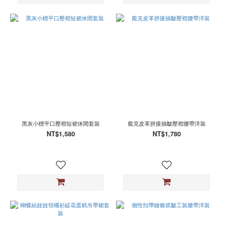
黑灰小標平口壓褶短裙休閒套裝
龐克皮革拼接抽皺壓褶腰帶洋裝
NT$1,580
NT$1,780