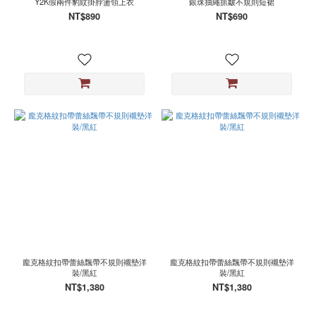
Y2K假兩件豹紋掛脖盪領上衣
銀珠抽繩抓皺不規則短裙
NT$890
NT$690
龐克格紋扣帶蕾絲飄帶不規則襯墊洋
龐克格紋扣帶蕾絲飄帶不規則襯墊洋
裝/黑紅
裝/黑紅
NT$1,380
NT$1,380