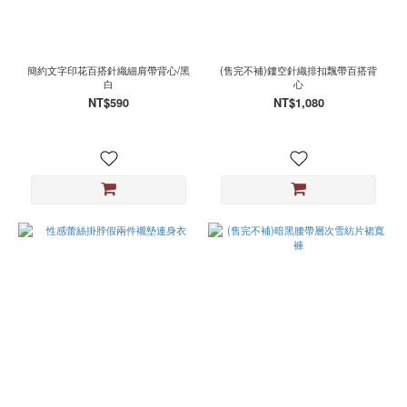
簡約文字印花百搭針織細肩帶背心/黑
(售完不補)鏤空針織排扣飄帶百搭背
白
心
NT$590
NT$1,080