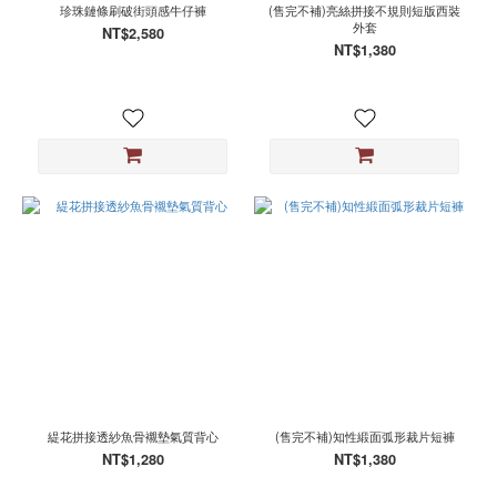
珍珠鏈條刷破街頭感牛仔褲
(售完不補)亮絲拼接不規則短版西裝
外套
NT$2,580
NT$1,380
緹花拼接透紗魚骨襯墊氣質背心
(售完不補)知性緞面弧形裁片短褲
NT$1,280
NT$1,380