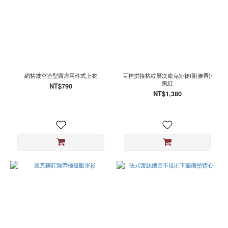
2XL
(143)
39
(49)
38
(46)
網格鏤空造型露肩兩件式上衣
百褶拼接格紋層次龐克短裙(附腰帶)/
40
黑紅
NT$790
(38)
NT$1,380
37
(32)
看
更
多