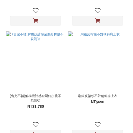
(售完不補)解構設計感金屬釘拼接不
刷銀反褶領不對稱斜肩上衣
規則裙
NT$690
NT$1,780