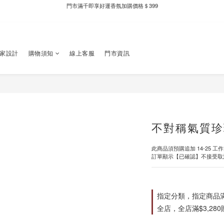
新自製款系列首批限時優惠｜單件95折，任兩件9折
全家取件滿千贈Fami!ce冰淇淋兌換券
新自製款系列首批限時優惠｜單件95折，任兩件9折
獨家設計
購物須知
線上客服
門市資訊
不對稱氣質珍
此商品須預購追加 14-25 工
訂單顯示【已確認】不接受取
指定分類，指定商品滿$
全店，全店滿$3,28