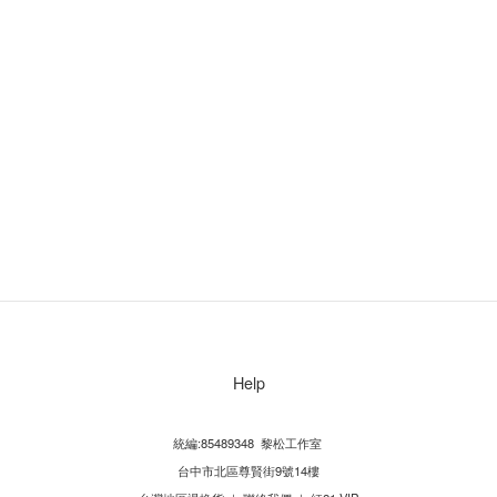
Help
統編:85489348 黎松工作室
台中市北區尊賢街9號14樓