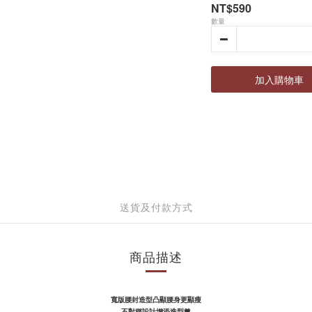
NT$590
數量
加入購物車
送貨及付款方式
商品描述
寬版腰封造型凸顯腰身更顯瘦
不對稱設計增添造型💗