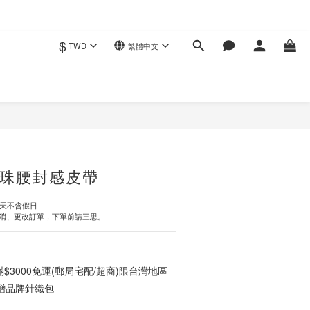
$
TWD
繁體中文
立即購買
珠腰封感皮帶
作天不含假日
消、更改訂單，下單前請三思。
3000免運(郵局宅配/超商)限台灣地區
0贈品牌針織包