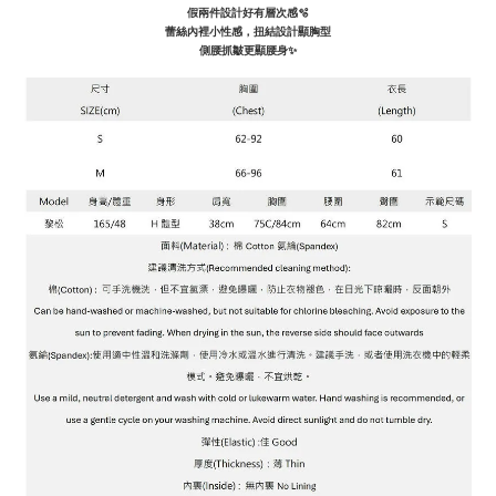
假兩件設計好有層次感🫧
蕾絲內裡小性感，扭結設計顯胸型
側腰抓皺更顯腰身✨