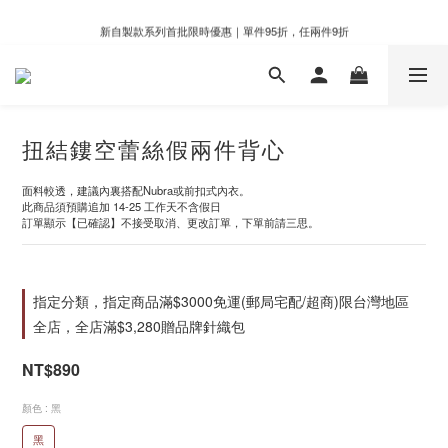
新自製款系列首批限時優惠｜單件95折，任兩件9折
新自製款系列首批限時優惠｜單件95折，任兩件9折
門市滿千即享好運香氛加購價格＄399
新自製款系列首批限時優惠｜單件95折，任兩件9折
扭結鏤空蕾絲假兩件背心
面料較透，建議內裏搭配Nubra或前扣式內衣。
此商品須預購追加 14-25 工作天不含假日
訂單顯示【已確認】不接受取消、更改訂單，下單前請三思。
指定分類，指定商品滿$3000免運(郵局宅配/超商)限台灣地區
全店，全店滿$3,280贈品牌針織包
NT$890
顏色
: 黑
黑