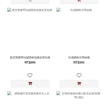
龐克雙腰帶拉鏈開衩低腰皮質短褲
性感網格吊帶絲襪
NT$890
NT$300