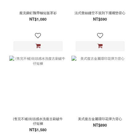
龐克鉚釘飄帶極短版罩衫
法式蕾絲鏤空不規則下擺襯墊背心
NT$1,080
NT$590
(售完不補)街頭感水洗復古刷破牛
美式復古金屬環印花彈力背心
仔短褲
NT$890
NT$1,580