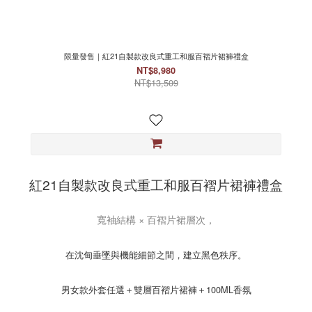
限量發售｜紅21自製款改良式重工和服百褶片裙褲禮盒
NT$8,980
NT$13,509
紅21自製款改良式重工和服百褶片裙褲禮盒
寬袖結構 × 百褶片裙層次，
在沈甸垂墜與機能細節之間，建立黑色秩序。
男女款外套任選＋雙層百褶片裙褲＋100ML香氛