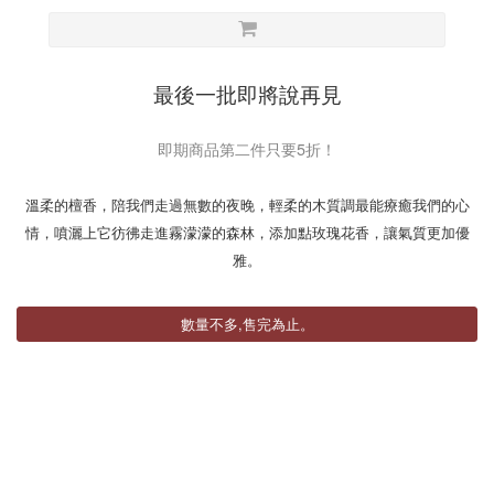
最後一批即將說再見
即期商品第二件只要5折！
溫柔的檀香，陪我們走過無數的夜晚，輕柔的木質調最能療癒我們的心
情，噴灑上它彷彿走進霧濛濛的森林，添加點玫瑰花香，讓氣質更加優
雅。
數量不多,售完為止。