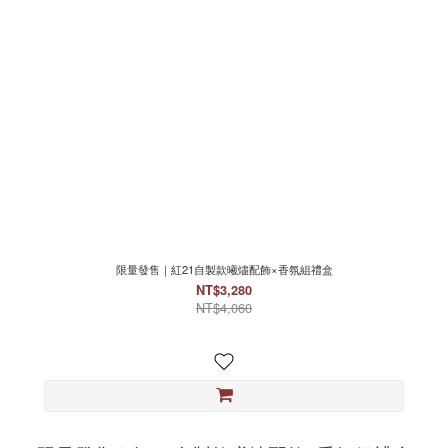
限量發售｜紅21自製款曦燼配飾×香氛組禮盒
NT$3,280
NT$4,060