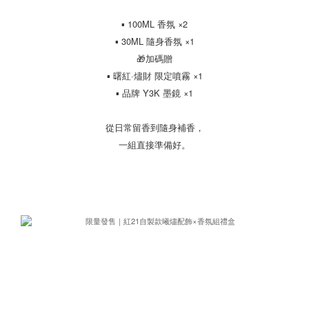
▪ 100ML 香氛 ×2
▪ 30ML 隨身香氛 ×1
🎁加碼贈
▪ 曙紅·燼財 限定噴霧 ×1
▪ 品牌 Y3K 墨鏡 ×1
從日常留香到隨身補香，
一組直接準備好。