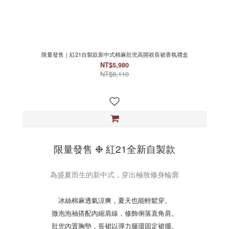
限量發售｜紅21自製款新中式棉麻肚兜高開衩長裙香氛禮盒
NT$5,980
NT$8,110
限量發售 ❉ 紅21全新自製款
為盛夏而生的新中式，穿出極致修身輪廓
冰絲棉麻透氣涼爽，夏天也能輕鬆穿。
微泡泡袖搭配內縮肩線，修飾俐落直角肩。
肚兜內置胸墊，長裙以彈力腿環固定裙擺。