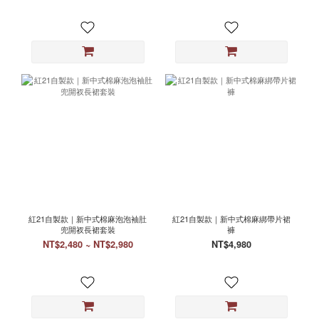
紅21自製款｜新中式棉麻泡泡袖肚
紅21自製款｜新中式棉麻綁帶片裙
兜開衩長裙套裝
褲
NT$2,480 ~ NT$2,980
NT$4,980