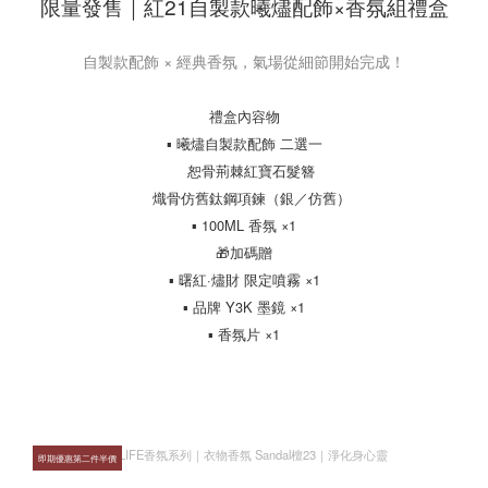
限量發售｜紅21自製款曦燼配飾×香氛組禮盒
自製款配飾 × 經典香氛，氣場從細節開始完成！
禮盒內容物
▪ 曦燼自製款配飾 二選一
恕骨荊棘紅寶石髮簪
熾骨仿舊鈦鋼項鍊（銀／仿舊）
▪ 100ML 香氛 ×1
🎁加碼贈
▪ 曙紅·燼財 限定噴霧 ×1
▪ 品牌 Y3K 墨鏡 ×1
▪ 香氛片 ×1
即期優惠第二件半價