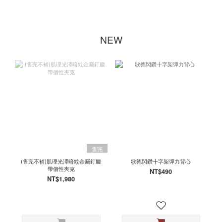
NEW
售完
(售完不補)肌理光澤暗紋金屬釘腰
歌德閃鑽十字架彈力背心
帶個性夾克
NT$490
NT$1,980