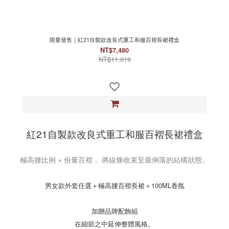
限量發售｜紅21自製款改良式重工和服百褶長裙禮盒
NT$7,480
NT$11,619
紅21自製款改良式重工和服百褶長裙禮盒
極高腰比例 × 份量百褶， 將線條收束至最俐落的結構狀態。
男女款外套任選＋極高腰百褶長裙＋100ML香氛
加贈品牌配飾組
在細節之中延伸整體風格。