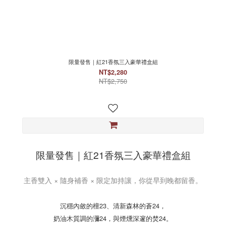
限量發售｜紅21香氛三入豪華禮盒組
NT$2,280
NT$2,750
限量發售｜紅21香氛三入豪華禮盒組
主香雙入 × 隨身補香 × 限定加持讓，你從早到晚都留香。
沉穩內斂的檀23、清新森林的蒼24，
奶油木質調的瀰24，與煙燻深邃的焚24。