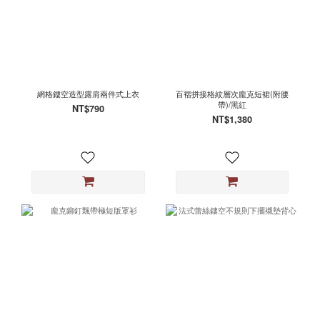
網格鏤空造型露肩兩件式上衣
百褶拼接格紋層次龐克短裙(附腰
帶)/黑紅
NT$790
NT$1,380