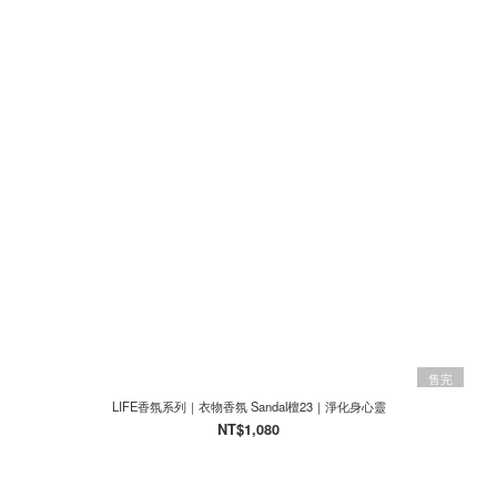
售完
LIFE香氛系列｜衣物香氛 Sandal檀23｜淨化身心靈
NT$1,080