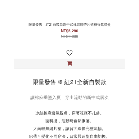
限量發售｜紅21自製款新中式棉麻綁帶片裙褲香氛禮盒
NT$5,280
NT$7,630
限量發售 ❉ 紅21全新自製款
讓棉麻垂墜入夏，穿出流動的新中式層次
冰絲棉麻透氣親膚，穿著涼爽不扎膚。
面料挺，活動時自然俐落。
大面幅無縫片裙，讓背面線條完整流暢。
綁帶可變化不同穿法，日常與造型自由切換。