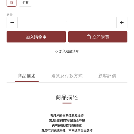
灰
卡其
數量
加入購物車
立即購買
加入追蹤清單
商品描述
送貨及付款方式
顧客評價
商品描述
輕薄網紗面料透氣舒適🥰
當夏日防曬罩衫超適合
🫶🏻
內有薄墊肩穿起來更挺
飄帶可綁結或垂放，不同造型自由選擇