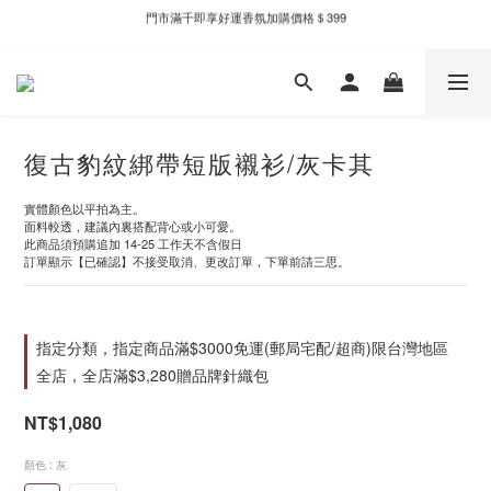
門市滿千即享好運香氛加購價格＄399
新自製款系列首批限時優惠｜單件95折，任兩件9折
新自製款系列首批限時優惠｜單件95折，任兩件9折
復古豹紋綁帶短版襯衫/灰卡其
實體顏色以平拍為主。
面料較透，建議內裏搭配背心或小可愛。
此商品須預購追加 14-25 工作天不含假日
訂單顯示【已確認】不接受取消、更改訂單，下單前請三思。
指定分類，指定商品滿$3000免運(郵局宅配/超商)限台灣地區
全店，全店滿$3,280贈品牌針織包
NT$1,080
顏色
: 灰