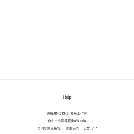
Help
統編:85489348 黎松工作室
台中市北區尊賢街9號14樓
台灣地區退換貨
｜
聯絡我們
｜
紅21 VIP