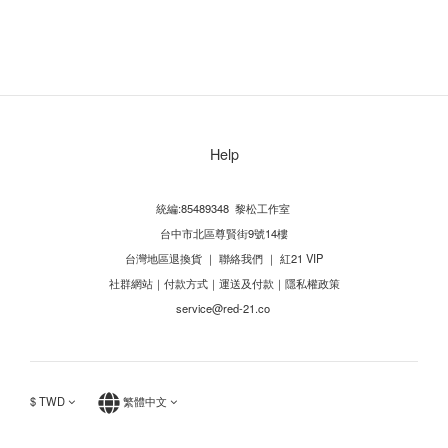
Help
統編:85489348 黎松工作室
台中市北區尊賢街9號14樓
台灣地區退換貨
｜
聯絡我們
｜
紅21 VIP
社群網站
｜
付款方式
｜
運送及付款
｜
隱私權政策
service@red-21.co
$
TWD
繁體中文