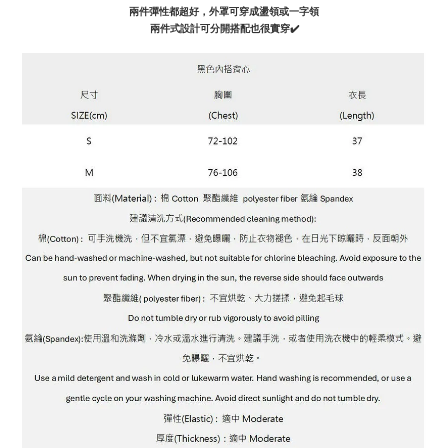
兩件彈性都超好，外罩可穿成盪領或一字領
兩件式設計可分開搭配也很實穿✔️