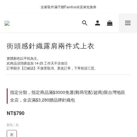
新自製款系列首批限時優惠｜單件95折，任兩件9折
全家取件滿千贈Fami!ce冰淇淋兌換券
新自製款系列首批限時優惠｜單件95折，任兩件9折
街頭感針織露肩兩件式上衣
實體顏色以平拍為主。
此商品須預購追加 14-25 工作天不含假日
訂單顯示【已確認】不接受取消、更改訂單，下單前請三思。
指定分類，指定商品滿$3000免運(郵局宅配/超商)限台灣地區
全店，全店滿$3,280贈品牌針織包
NT$790
顏色
: 灰
灰