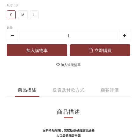
尺寸
: S
S
M
L
數量
加入購物車
立即購買
加入追蹤清單
商品描述
送貨及付款方式
顧客評價
商品描述
面料滑順涼感，
寬鬆版型修飾腿部線條
大口袋超能裝🫶🏻