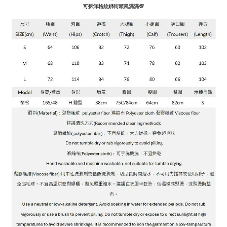
可拆卸格紋綁街頭風滿滿💯