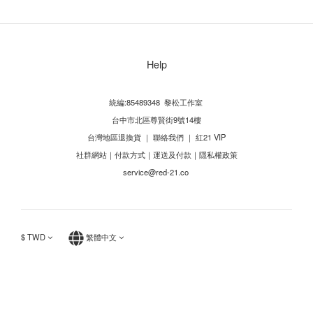
Help
統編:85489348 黎松工作室
台中市北區尊賢街9號14樓
台灣地區退換貨
｜
聯絡我們
｜
紅21 VIP
社群網站
｜
付款方式
｜
運送及付款
｜
隱私權政策
service@red-21.co
$
TWD
繁體中文
立即購買