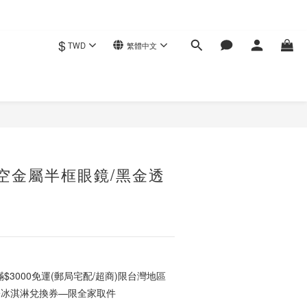
$
TWD
繁體中文
立即購買
鏤空金屬半框眼鏡/黑金透
3000免運(郵局宅配/超商)限台灣地區
ce冰淇淋兌換券—限全家取件