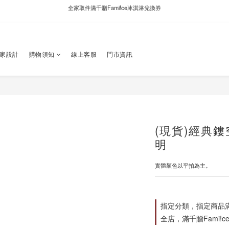
新自製款系列首批限時優惠｜單件95折，任兩件9折
新自製款系列首批限時優惠｜單件95折，任兩件9折
獨家設計
購物須知
線上客服
門市資訊
(現貨)經典
明
實體顏色以平拍為主。
指定分類，指定商品滿$
全店，滿千贈Fami!