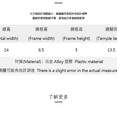
大方框設計很顯臉小，
鏡腿鏤空造型好有設計感
💖
墨鏡和透明眼鏡可選，度假或日常都能搭配😎
了解更多