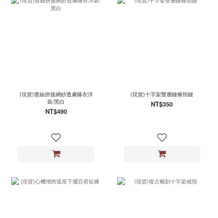
(現貨)蕾絲拼接網紗透膚睡衣洋
(現貨)十字架雙層鏈條頸鏈
裝/黑白
NT$350
NT$490