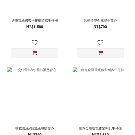
透膚蕾絲綁帶拼接街頭感牛仔褲
歌德印花金屬環小背心
NT$1,580
NT$790
交錯蕾絲V領蠶絲襯墊背心
龐克金屬環寬腰帶喇叭牛仔褲
NT$790
NT$1,380