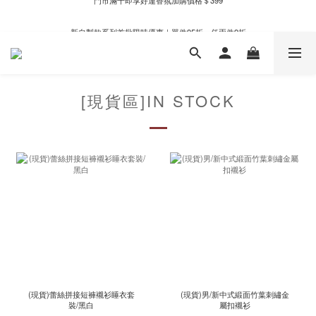
新自製款系列首批限時優惠｜單件95折，任兩件9折
新自製款系列首批限時優惠｜單件95折，任兩件9折
門市滿千即享好運香氛加購價格＄399
新自製款系列首批限時優惠｜單件95折，任兩件9折
[現貨區]IN STOCK
(現貨)蕾絲拼接短褲襯衫睡衣套
(現貨)男/新中式緞面竹葉刺繡金
裝/黑白
屬扣襯衫