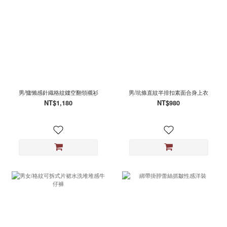
男/慵懶感針織格紋鏤空翻領襯衫
男/坑條直紋半排扣素面合身上衣
NT$1,180
NT$980