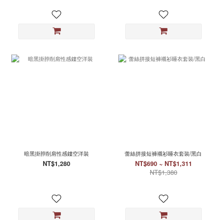
暗黑掛脖削肩性感鏤空洋裝
蕾絲拼接短褲襯衫睡衣套裝/黑白
NT$1,280
NT$690 ~ NT$1,311
NT$1,380