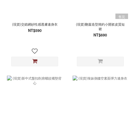
售完
(現貨)交錯網紗性感透膚連身衣
(現貨)翻蓋造型簡約小開衩皮質短
裙
NT$590
NT$690