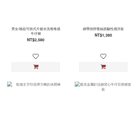
男女/格紋可拆式片裙水洗堆堆感
綁帶掛脖蕾絲抓皺性感洋裝
牛仔褲
NT$1,380
NT$2,580