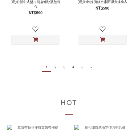
(現貨)新中式盤扣削肩螺紋襯墊背
(現貨)辣妹側鏤空素面彈力連身衣
心
NT$590
NT$590
1
2
3
4
5
»
HOT