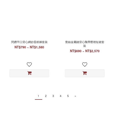
閃鑽平口背心網紗蛋糕褲套裝
蕾絲金屬鏈背心飄帶壓褶短裙套
裝
NT$790 ~ NT$1,580
NT$690 ~ NT$2,570
1
2
3
4
5
»