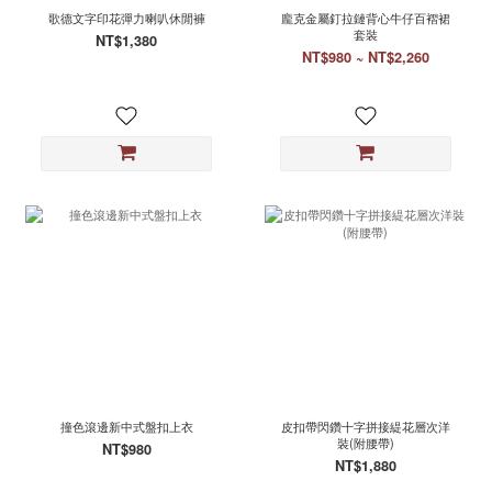
歌德文字印花彈力喇叭休閒褲
龐克金屬釘拉鏈背心牛仔百褶裙
套裝
NT$1,380
NT$980 ~ NT$2,260
撞色滾邊新中式盤扣上衣
皮扣帶閃鑽十字拼接緹花層次洋
裝(附腰帶)
NT$980
NT$1,880