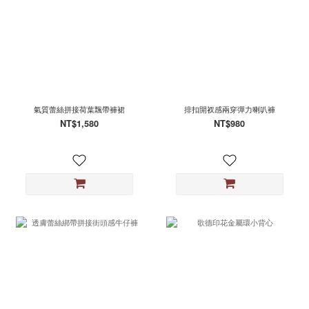
氣質蕾絲拼接荷葉飄帶褲裙
排扣開衩感兩穿彈力喇叭褲
NT$1,580
NT$980