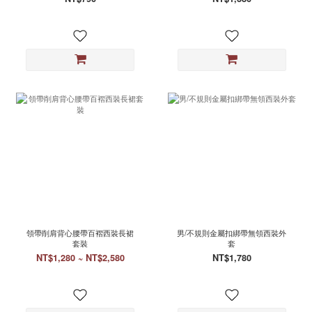
領帶削肩背心腰帶百褶西裝長裙
男/不規則金屬扣綁帶無領西裝外
套裝
套
NT$1,280 ~ NT$2,580
NT$1,780