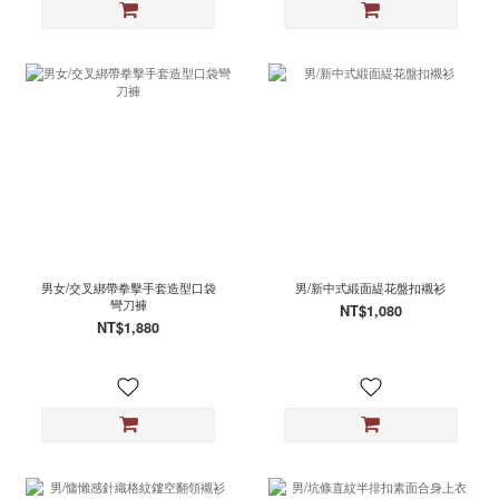
男女/交叉綁帶拳擊手套造型口袋
男/新中式緞面緹花盤扣襯衫
彎刀褲
NT$1,080
NT$1,880