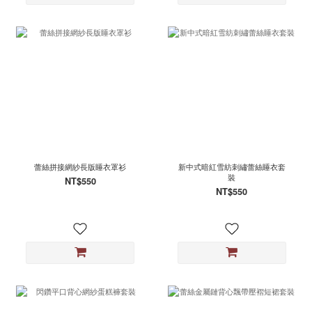
蕾絲拼接網紗長版睡衣罩衫
新中式暗紅雪紡刺繡蕾絲睡衣套
裝
NT$550
NT$550