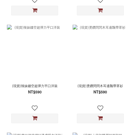
(現貨)辣妹鏤空超彈力平口洋裝
(現貨)燙鑽閃閃木耳邊飄帶罩衫
NT$590
NT$590