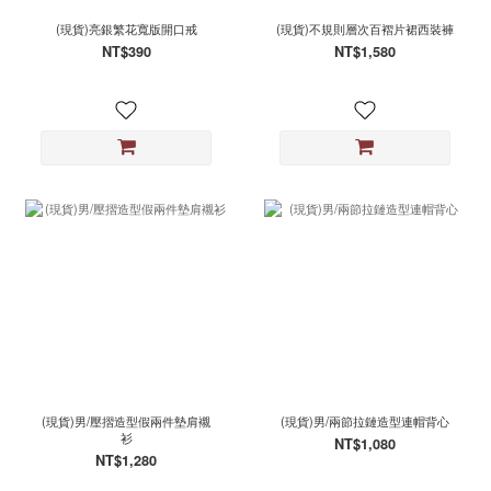
(現貨)亮銀繁花寬版開口戒
(現貨)不規則層次百褶片裙西裝褲
NT$390
NT$1,580
(現貨)男/壓摺造型假兩件墊肩襯
(現貨)男/兩節拉鏈造型連帽背心
衫
NT$1,080
NT$1,280