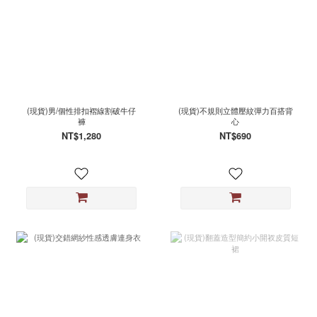
(現貨)男/個性排扣褶線割破牛仔
(現貨)不規則立體壓紋彈力百搭背
褲
心
NT$1,280
NT$690