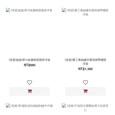
(現貨)點點彈力收腰棉質兩穿洋裝
(現貨)重工蕾絲鏤空露背綁帶襯墊
洋裝
NT$980
NT$1,380