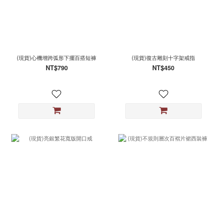
(現貨)心機增跨弧形下擺百搭短褲
(現貨)復古雕刻十字架戒指
NT$790
NT$450