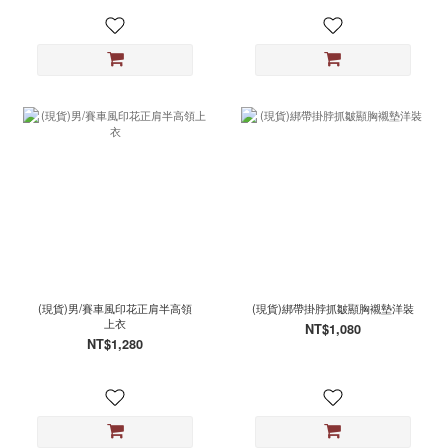
(現貨)男/賽車風印花正肩半高領
(現貨)綁帶掛脖抓皺顯胸襯墊洋裝
上衣
NT$1,080
NT$1,280