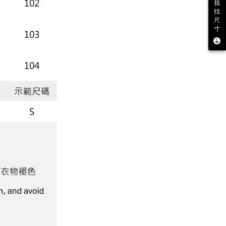
我
找
尺
寸