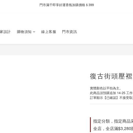
新自製款系列首批限時優惠｜單件95折，任兩件9折
新自製款系列首批限時優惠｜單件95折，任兩件9折
獨家設計
購物須知
線上客服
門市資訊
復古街頭壓褶
實體顏色以平拍為主。
此商品須預購追加 14-25 工
訂單顯示【已確認】不接受取
指定分類，指定商品滿$
全店，全店滿$3,28