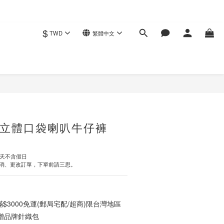
$
TWD
繁體中文
立即購買
立體口袋喇叭牛仔褲
作天不含假日
消、更改訂單，下單前請三思。
3000免運(郵局宅配/超商)限台灣地區
0贈品牌針織包