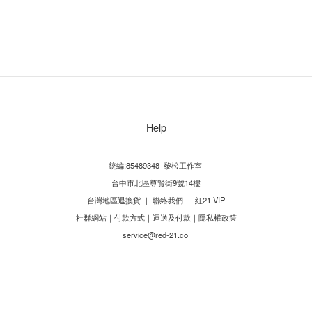
Help
統編:85489348 黎松工作室
台中市北區尊賢街9號14樓
台灣地區退換貨
｜
聯絡我們
｜
紅21 VIP
社群網站
｜
付款方式
｜
運送及付款
｜
隱私權政策
service@red-21.co