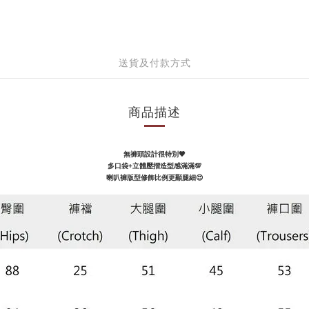
送貨及付款方式
商品描述
無褲頭設計很特別🖤
多口袋+立體壓摺造型感滿滿💯
喇叭褲版型修飾比例更顯腿細😍