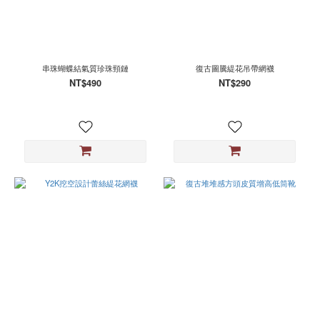
串珠蝴蝶結氣質珍珠頸鏈
復古圖騰緹花吊帶網襪
NT$490
NT$290