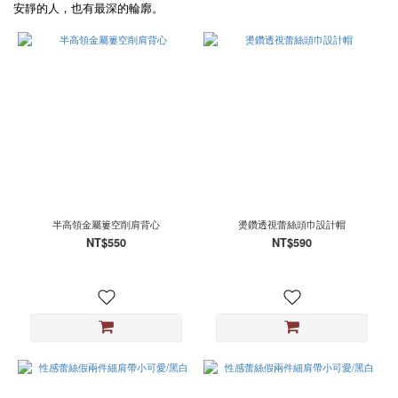
顏
安靜的人，也有最深的輪廓。
色
黑
(32)
白
(7)
灰
(4)
杏
(2)
藍
半高領金屬簍空削肩背心
燙鑽透視蕾絲頭巾設計帽
(1)
NT$550
NT$590
尺
寸
M
(19)
S
(19)