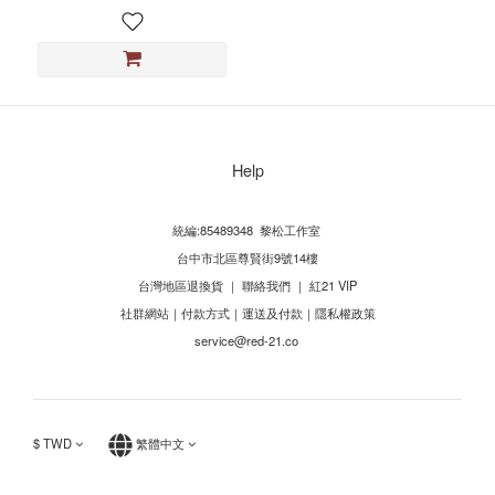
Help
統編:85489348 黎松工作室
台中市北區尊賢街9號14樓
台灣地區退換貨
｜
聯絡我們
｜
紅21 VIP
社群網站
｜
付款方式
｜
運送及付款
｜
隱私權政策
service@red-21.co
$
TWD
繁體中文