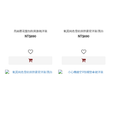
亮絲壓花盤扣削肩旗袍洋裝
氣質純色雪紡掛脖露背洋裝/黑白
NT$890
NT$690