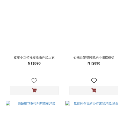
皮革小立領極短版兩件式上衣
心機自帶增胯簡約小開衩褲裙
NT$690
NT$890