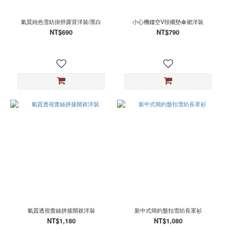
氣質純色雪紡掛脖露背洋裝/黑白
小心機鏤空V領襯墊傘裙洋裝
NT$690
NT$790
氣質透視蕾絲拼接開衩洋裝
新中式簡約盤扣雪紡長罩衫
NT$1,180
NT$1,080