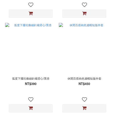
弧度下擺坑條細針織背心/黑杏
休閒百搭純色連帽短版外套
NT$390
NT$450