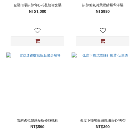
金屬扣環掛脖背心花苞短裙套裝
掛脖仙氣荷葉網紗飄帶洋裝
NT$1,080
NT$980
雪紡透視皺感短版修身襯衫
弧度下擺坑條細針織背心/黑杏
NT$590
NT$390