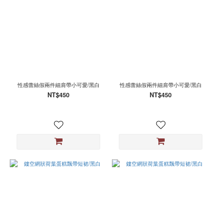
L
(15)
XL
(5)
35
(1)
36
性感蕾絲假兩件細肩帶小可愛/黑白
性感蕾絲假兩件細肩帶小可愛/黑白
(1)
NT$450
NT$450
37
(1)
38
(1)
39
(1)
看
更
多