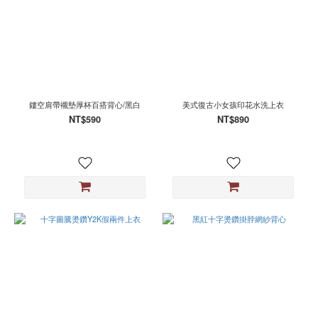
鏤空肩帶襯墊厚杯百搭背心/黑白
美式復古小女孩印花水洗上衣
NT$590
NT$890