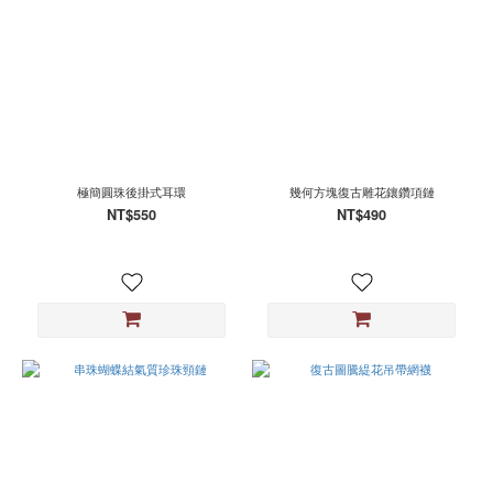
極簡圓珠後掛式耳環
幾何方塊復古雕花鑲鑽項鏈
NT$550
NT$490