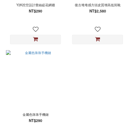
Y2K挖空設計蕾絲緹花網襪
復古堆堆感方頭皮質增高低筒靴
NT$290
NT$2,580
金屬色珠珠手機鏈
NT$290