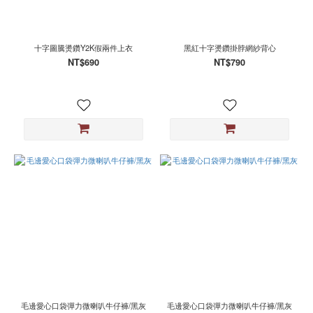
十字圖騰燙鑽Y2K假兩件上衣
黑紅十字燙鑽掛脖網紗背心
NT$690
NT$790
毛邊愛心口袋彈力微喇叭牛仔褲/黑灰
毛邊愛心口袋彈力微喇叭牛仔褲/黑灰