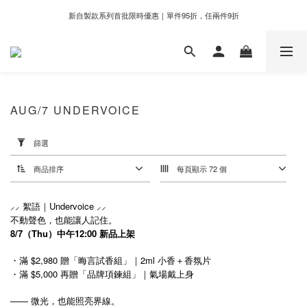
新自製款系列首批限時優惠｜單件95折，任兩件9折
新自製款系列首批限時優惠｜單件95折，任兩件9折
門市滿千即享好運香氛加購價格＄399
新自製款系列首批限時優惠｜單件95折，任兩件9折
AUG/7 UNDERVOICE
套
用
篩選
篩
選
商品排序
每頁顯示 72 個
(0/20)
價格
⸝⸝ 絮語｜Undervoice ⸝⸝
(NT$)
不動聲色，也能讓人記住。
8/7（Thu）中午12:00 新品上架
・滿 $2,980 贈「晦言試香組」｜2ml 小香＋香氛片
~
・滿 $5,000 再贈「品牌項鍊組」｜氣場戴上身
——
微光，也能照亮界線。