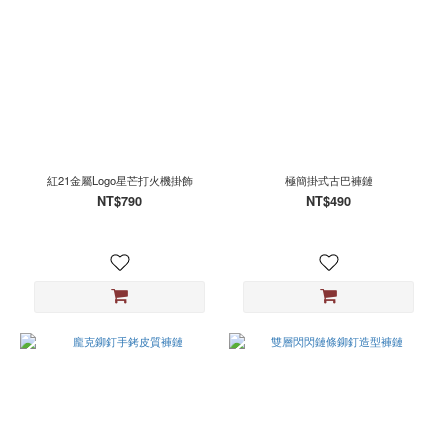
紅21金屬Logo星芒打火機掛飾
極簡掛式古巴褲鏈
NT$790
NT$490