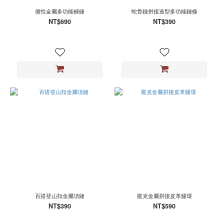
個性金屬多功能褲鏈
蛇骨鏈拼接造型多功能鏈條
NT$690
NT$390
百搭登山扣金屬項鏈
龐克金屬拼接皮革腿環
NT$390
NT$590