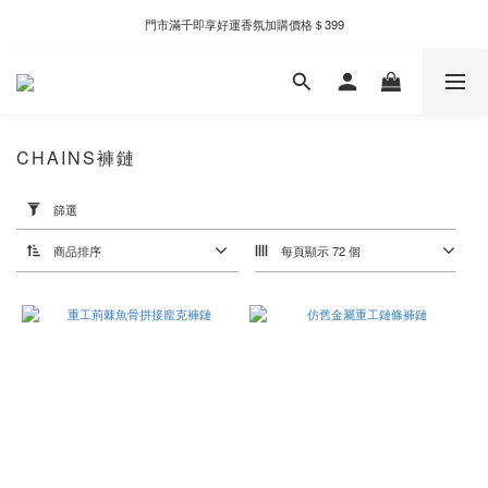
新自製款系列首批限時優惠｜單件95折，任兩件9折
門市滿千即享好運香氛加購價格＄399
全家取件滿千贈Fami!ce冰淇淋兌換券
新自製款系列首批限時優惠｜單件95折，任兩件9折
CHAINS褲鏈
套
用
篩選
篩
選
商品排序
每頁顯示 72 個
(0/20)
價格
(NT$)
~