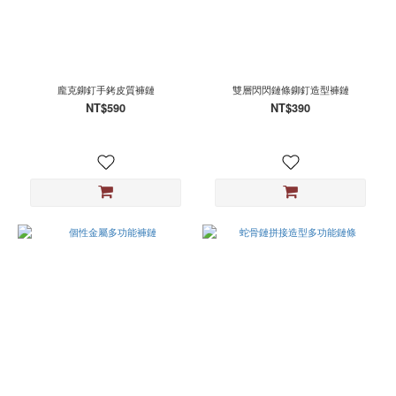
龐克鉚釘手銬皮質褲鏈
雙層閃閃鏈條鉚釘造型褲鏈
NT$590
NT$390