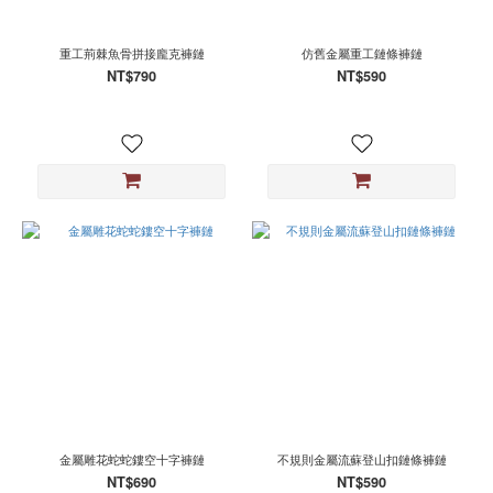
重工荊棘魚骨拼接龐克褲鏈
仿舊金屬重工鏈條褲鏈
NT$790
NT$590
金屬雕花蛇蛇鏤空十字褲鏈
不規則金屬流蘇登山扣鏈條褲鏈
NT$690
NT$590