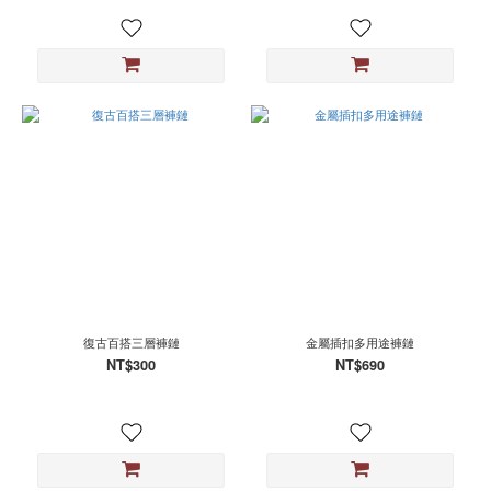
復古百搭三層褲鏈
金屬插扣多用途褲鏈
NT$300
NT$690