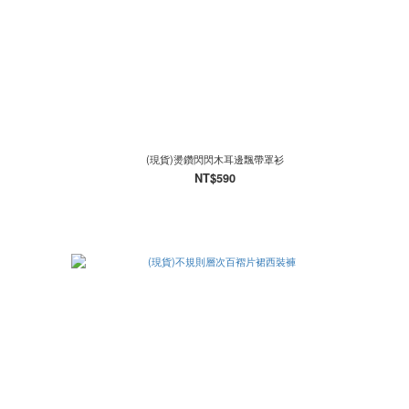
(現貨)燙鑽閃閃木耳邊飄帶罩衫
NT$590