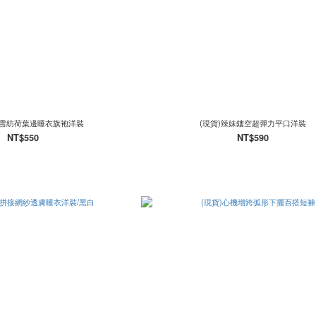
接雪紡荷葉邊睡衣旗袍洋裝
(現貨)辣妹鏤空超彈力平口洋裝
NT$550
NT$590