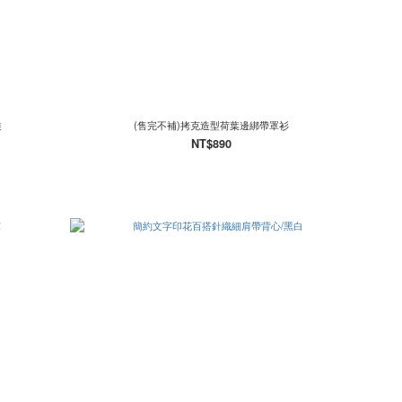
裝
(售完不補)拷克造型荷葉邊綁帶罩衫
NT$890