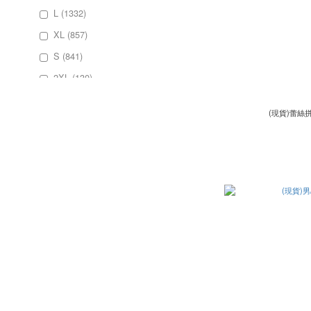
L (1332)
XL (857)
S (841)
2XL (130)
S(售完不補) (3)
(現貨)蕾絲
XS (3)
均碼 (3)
背心M (3)
看更多