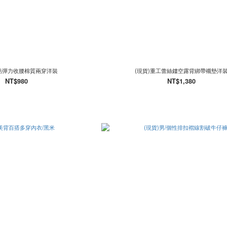
點點彈力收腰棉質兩穿洋裝
(現貨)重工蕾絲鏤空露背綁帶襯墊洋
NT$980
NT$1,380