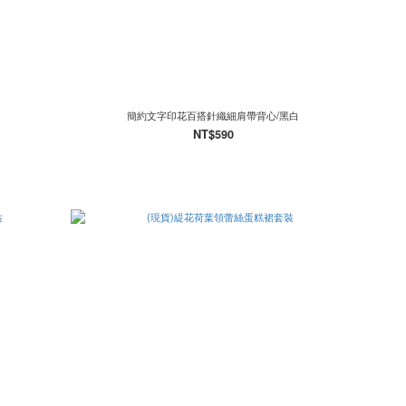
簡約文字印花百搭針織細肩帶背心/黑白
NT$590