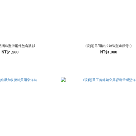
/壓摺造型假兩件墊肩襯衫
(現貨)男/兩節拉鏈造型連帽背心
NT$1,280
NT$1,080