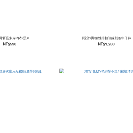
背百搭多穿內衣/黑米
(現貨)男/個性排扣褶線割破牛仔褲
NT$590
NT$1,280