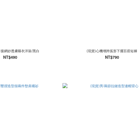
拼接網紗透膚睡衣洋裝/黑白
(現貨)心機增跨弧形下擺百搭短褲
NT$490
NT$790