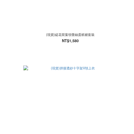
(現貨)緹花荷葉領蕾絲蛋糕裙套裝
NT$1,580