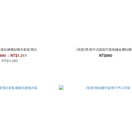
拼接短褲襯衫睡衣套裝/黑白
(現貨)男/新中式緞面竹葉刺繡金屬扣襯
690 ~ NT$1,311
NT$980
NT$1,380