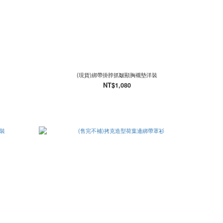
(現貨)綁帶掛脖抓皺顯胸襯墊洋裝
NT$1,080