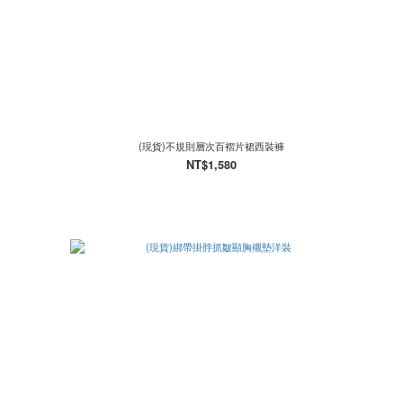
(現貨)不規則層次百褶片裙西裝褲
NT$1,580