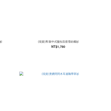
衫
(現貨)男/新中式盤扣百搭雪紡襯衫
NT$1,780