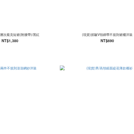
層次龐克短裙(附腰帶)/黑紅
(現貨)抓皺V領綁帶不規則裙襬洋裝
NT$1,380
NT$690