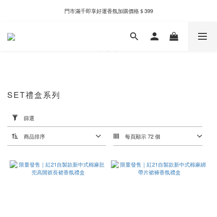
新自製款系列首批限時優惠｜單件95折，任兩件9折
門市滿千即享好運香氛加購價格＄399
新自製款系列首批限時優惠｜單件95折，任兩件9折
SET禮盒系列
套
用
篩選
篩
選
商品排序
每頁顯示 72 個
(0/20)
價格
(NT$)
~