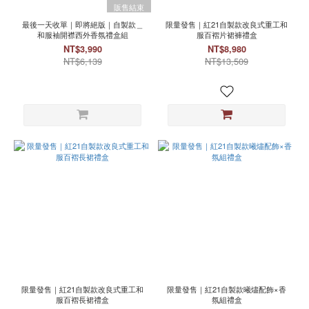
販售結束
最後一天收單｜即將絕版｜自製款＿
限量發售｜紅21自製款改良式重工和
和服袖開襟西外香氛禮盒組
服百褶片裙褲禮盒
NT$3,990
NT$8,980
NT$6,139
NT$13,509
限量發售｜紅21自製款改良式重工和
限量發售｜紅21自製款曦燼配飾×香
服百褶長裙禮盒
氛組禮盒