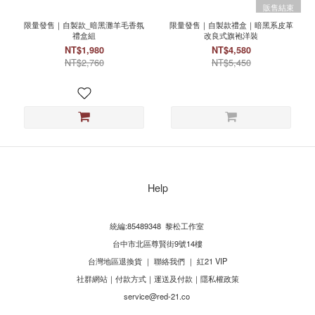
販售結束
限量發售｜自製款_暗黑灘羊毛香氛
限量發售｜自製款禮盒｜暗黑系皮革
禮盒組
改良式旗袍洋裝
NT$1,980
NT$4,580
NT$2,760
NT$5,450
Help
統編:85489348 黎松工作室
台中市北區尊賢街9號14樓
台灣地區退換貨
｜
聯絡我們
｜
紅21 VIP
社群網站
｜
付款方式
｜
運送及付款
｜
隱私權政策
service@red-21.co