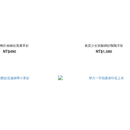
喇叭袖極短透膚罩衫
氣質少女抓皺網紗飄飄洋裝
NT$490
NT$1,080