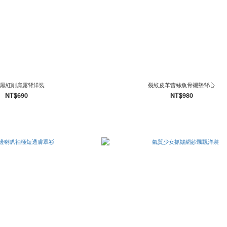
黑紅削肩露背洋裝
裂紋皮革蕾絲魚骨襯墊背心
NT$690
NT$980