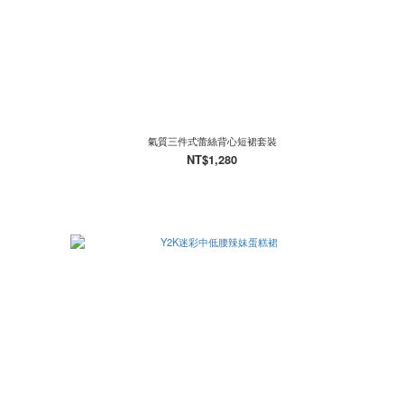
氣質三件式蕾絲背心短裙套裝
NT$1,280