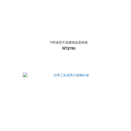
Y2K迷彩中低腰辣妹蛋糕裙
NT$790