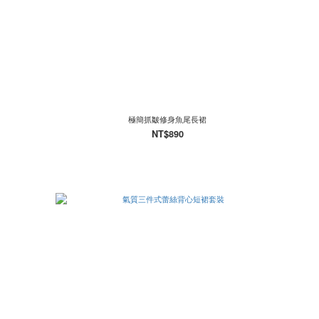
極簡抓皺修身魚尾長裙
NT$890