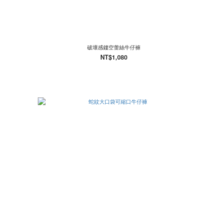
破壞感鏤空蕾絲牛仔褲
NT$1,080