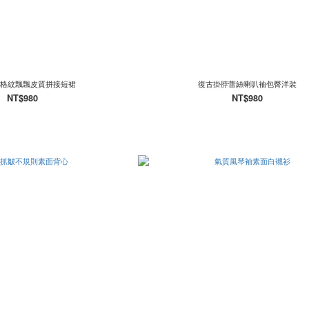
格紋飄飄皮質拼接短裙
復古掛脖蕾絲喇叭袖包臀洋裝
NT$980
NT$980