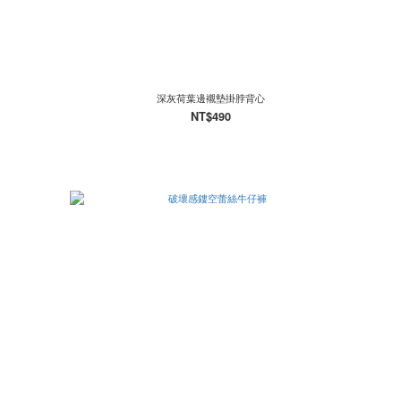
深灰荷葉邊襯墊掛脖背心
NT$490