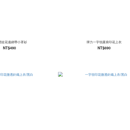
壓紋花邊綁帶小罩衫
彈力一字領露肩印花上衣
NT$490
NT$690