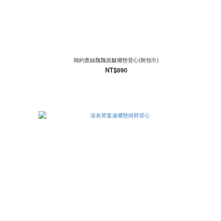
簡約蕾絲飄飄抓皺襯墊背心(附領巾)
NT$890