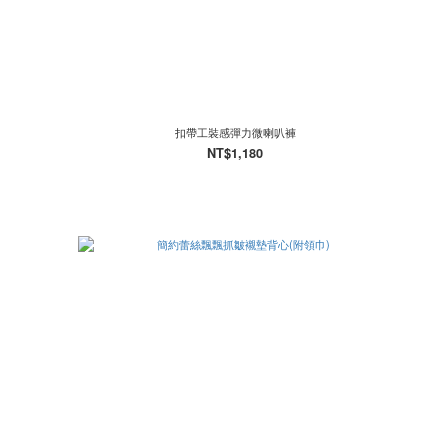
扣帶工裝感彈力微喇叭褲
NT$1,180