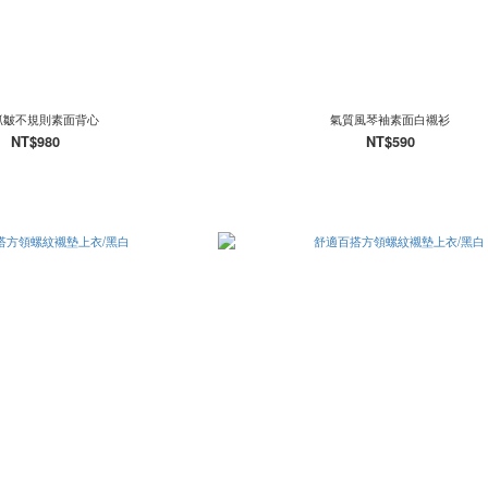
抓皺不規則素面背心
氣質風琴袖素面白襯衫
NT$980
NT$590