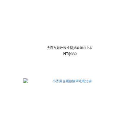
光澤灰銀玫瑰造型抓皺領巾上衣
NT$980