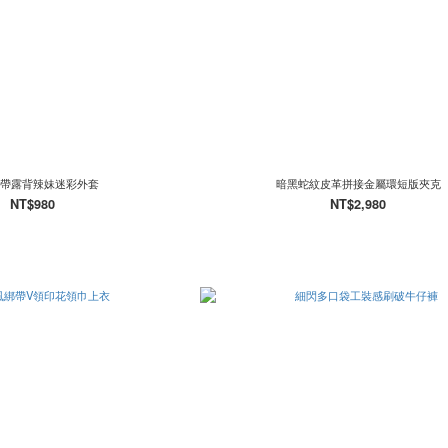
帶露背辣妹迷彩外套
暗黑蛇紋皮革拼接金屬環短版夾克
NT$980
NT$2,980