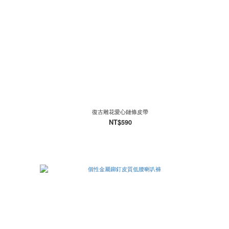
復古雕花愛心鏈條皮帶
NT$590