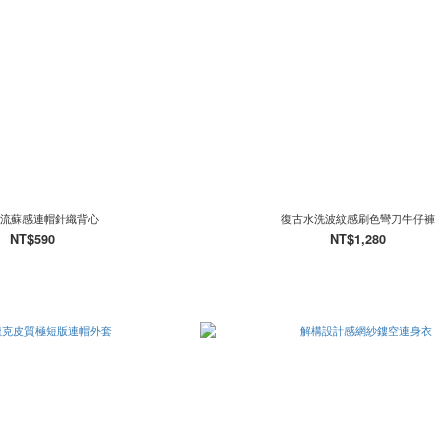
流蘇感連帽針織背心
復古水洗波紋感刷色彎刀牛仔褲
NT$590
NT$1,280