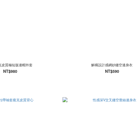
克皮質極短版連帽外套
解構設計感網紗鏤空連身衣
NT$980
NT$590