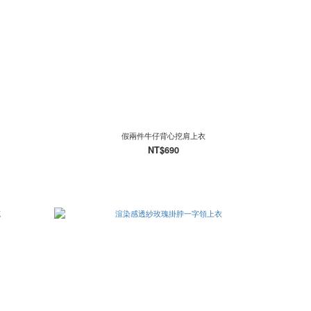
假兩件牛仔背心挖肩上衣
NT$690