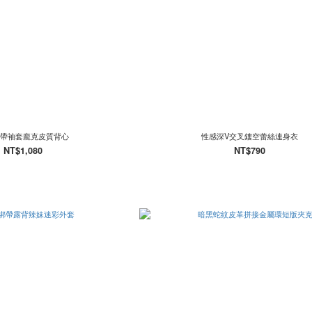
帶袖套龐克皮質背心
性感深V交叉鏤空蕾絲連身衣
NT$1,080
NT$790