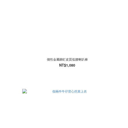
個性金屬鉚釘皮質低腰喇叭褲
NT$1,080