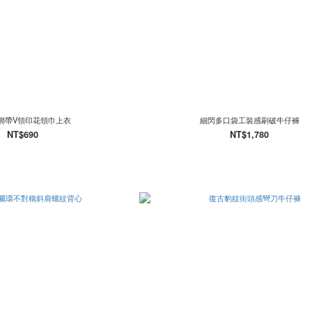
綁帶V領印花領巾上衣
細閃多口袋工裝感刷破牛仔褲
NT$690
NT$1,780