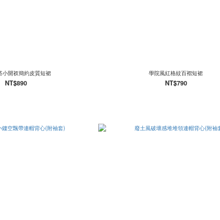
搭小開衩簡約皮質短裙
學院風紅格紋百褶短裙
NT$890
NT$790