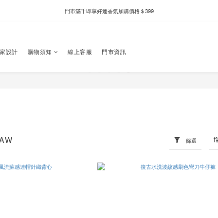
門市滿千即享好運香氛加購價格＄399
新自製款系列首批限時優惠｜單件95折，任兩件9折
新自製款系列首批限時優惠｜單件95折，任兩件9折
獨家設計
購物須知
線上客服
門市資訊
LAW
篩選