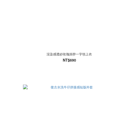
渲染感透紗玫瑰掛脖一字領上衣
NT$690