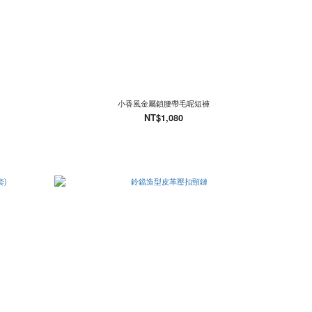
小香風金屬鎖腰帶毛呢短褲
NT$1,080