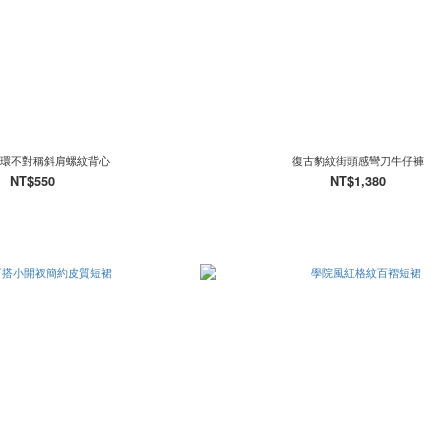
環不對稱斜肩螺紋背心
復古豹紋街頭感彎刀牛仔褲
NT$550
NT$1,380