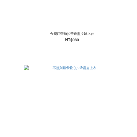
金屬釘蕾絲扣帶造型拉鏈上衣
NT$980