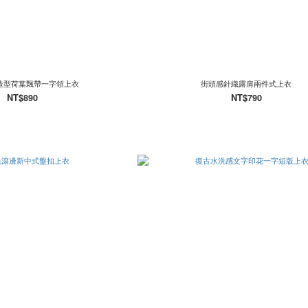
造型荷葉飄帶一字領上衣
街頭感針織露肩兩件式上衣
NT$890
NT$790