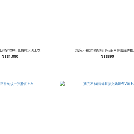
繩綁帶Y2K印花抽繩水洗上衣
(售完不補)閃鑽歌德印花假兩件蕾絲拼接
NT$1,080
NT$890