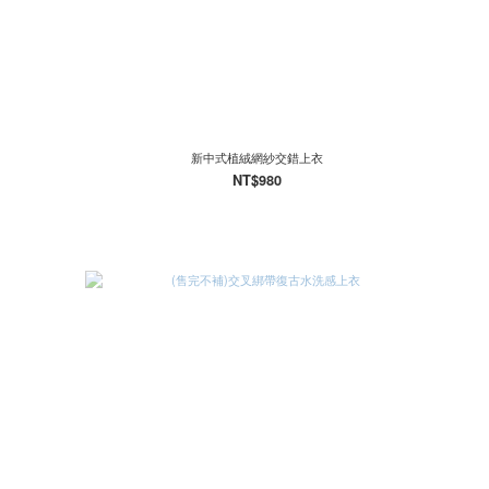
新中式植絨網紗交錯上衣
NT$980