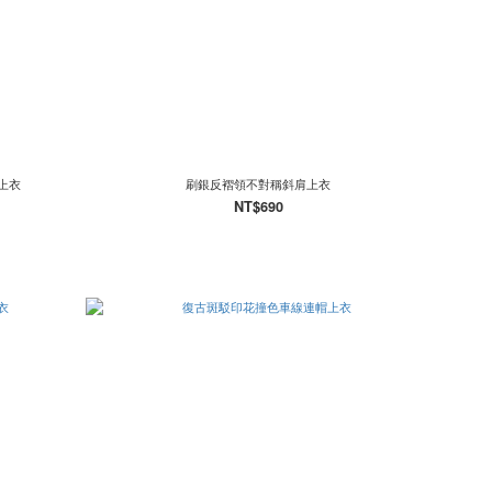
上衣
刷銀反褶領不對稱斜肩上衣
NT$690