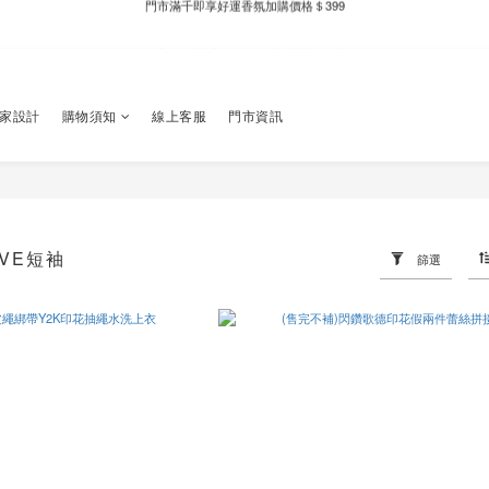
新自製款系列首批限時優惠｜單件95折，任兩件9折
全家取件滿千贈Fami!ce冰淇淋兌換券
新自製款系列首批限時優惠｜單件95折，任兩件9折
獨家設計
購物須知
線上客服
門市資訊
EVE短袖
篩選