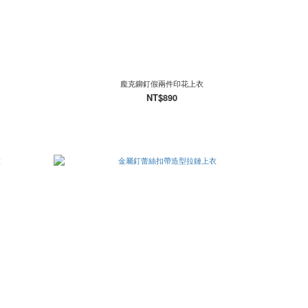
龐克鉚釘假兩件印花上衣
NT$890