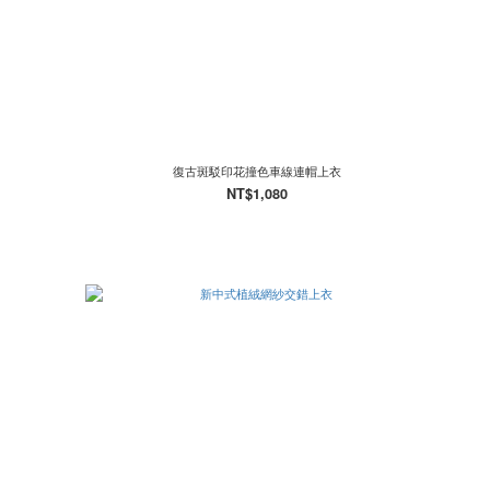
衣
復古斑駁印花撞色車線連帽上衣
NT$1,080