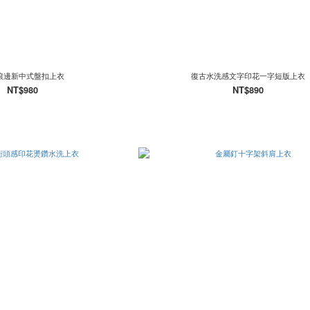
滾邊新中式盤扣上衣
復古水洗感文字印花一字短版上衣
NT$980
NT$890