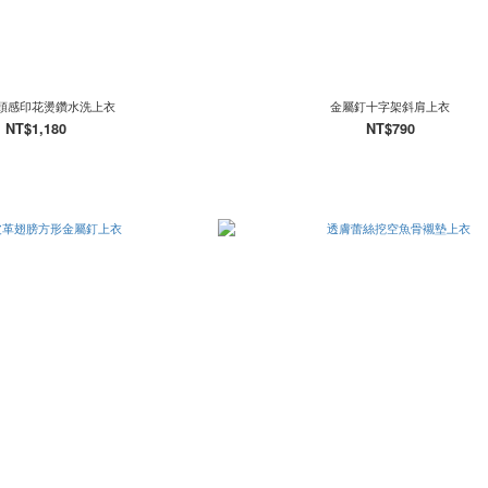
街頭感印花燙鑽水洗上衣
金屬釘十字架斜肩上衣
NT$1,180
NT$790