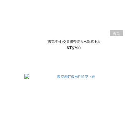
售完
(售完不補)交叉綁帶復古水洗感上衣
NT$790