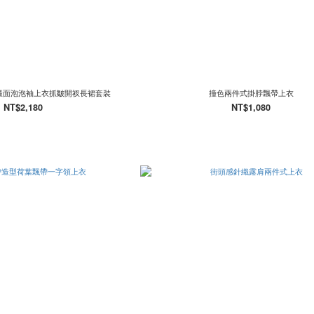
式緞面泡泡袖上衣抓皺開衩長裙套裝
撞色兩件式掛脖飄帶上衣
NT$2,180
NT$1,080