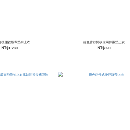
釘後開衩飄帶墊肩上衣
撞色蕾絲開衩假兩件襯墊上衣
NT$1,280
NT$890