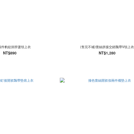
假兩件豹紋掛脖盪領上衣
(售完不補)蕾絲拼接交錯飄帶V領上
NT$890
NT$1,280