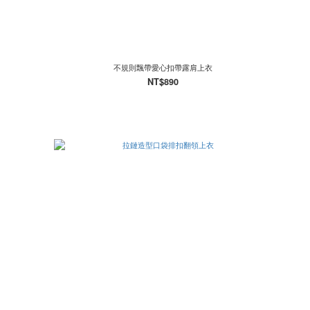
不規則飄帶愛心扣帶露肩上衣
NT$890